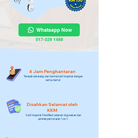
Whatsapp Now
017-329 1488
4 Jam Penghantaran
Tempah sekarang dan terima katil hospital dengan
serta-merta!
Disahkan Selamat oleh
KKM
Katil hospital MedBed selamat digunakan dan
jaminan pertukaran 1-on-1.