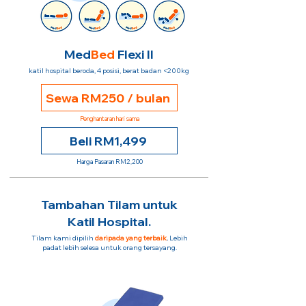
Med
Bed
Flexi II
katil hospital beroda, 4 posisi, berat badan <200kg
Sewa RM250 / bulan
Penghantaran hari sama
Beli RM1,499
Harga Pasaran RM2,200
Tambahan Tilam untuk
Katil Hospital.
Tilam kami dipilih
daripada yang terbaik
.
Lebih
padat lebih selesa untuk orang tersayang.