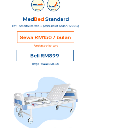
Med
Bed
Standard
katil hospital beroda, 2 posisi, berat badan <200kg
Sewa RM150 / bulan
Penghantaran hari sama
Beli RM899
Harga Pasaran RM1,300