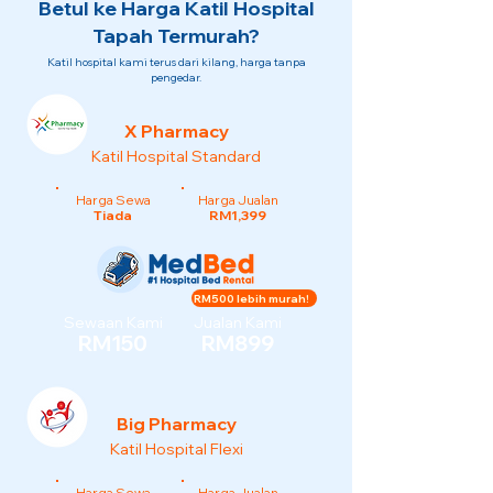
Betul ke Harga Katil Hospital
Tapah Termurah?
Katil hospital kami terus dari kilang, harga tanpa
pengedar.
X Pharmacy
Katil Hospital Standard
Harga Sewa
Harga Jualan
Tiada
RM1,399
RM500 lebih murah!
Sewaan Kami
Jualan Kami
RM150
RM899
Big Pharmacy
Katil Hospital Flexi
Harga Sewa
Harga Jualan