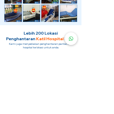
Lebih 200 Lokasi
Penghantaran
Katil Hospital
Kami.
Kami juga menyediakan penghantaran pantas katil
hospital ke lokasi untuk anda.
Kuala Lumpur
Mont Kiara
Pudu
Segambut
Sentul
Setapak
Setiawangsa
Sri Hartamas
Sri Petaling
Sungai Besi
Taman Desa
Taman Melawati
Taman Tun Dr Ismail (TTDI)
Titiwangsa
Wangsa Maju
Ampang Hilir
Bandar Sri Permaisuri
Bangsar
Bangsar South
Bukit Bintang
Bukit Damansara
Bukit Jalil
Cheras