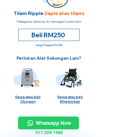
Tilam Ripple
(lapis atas tilam)
Melegakan tekanan & mencegah kudis katil
Beli RM250
Harga Pasaran RM450
Perlukan Alat Sokongan Lain?
Sewa atau beli
Sewa atau beli
Oksigen
Wheelchair
Whatsapp Now
017-329 1488