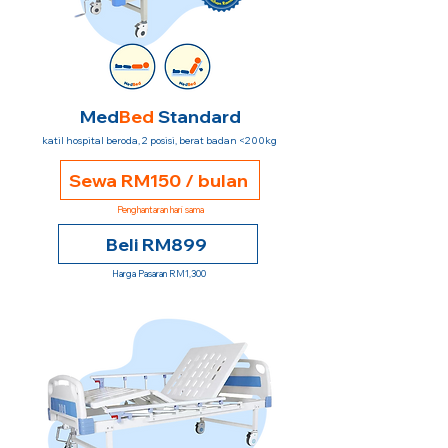
Med
Bed
Standard
katil hospital beroda, 2 posisi, berat badan <200kg
Sewa RM150 / bulan
Penghantaran hari sama
Beli RM899
Harga Pasaran RM1,300