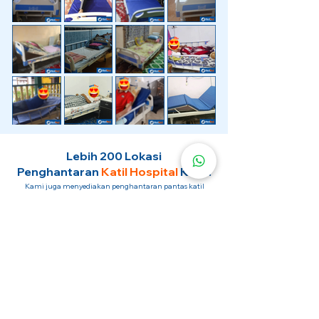
Lebih 200 Lokasi
Penghantaran
Katil Hospital
Kami.
Kami juga menyediakan penghantaran pantas katil
hospital ke lokasi untuk anda.
Kuala Lumpur
Mont Kiara
Pudu
Segambut
Sentul
Setapak
Setiawangsa
Sri Hartamas
Sri Petaling
Sungai Besi
Taman Desa
Taman Melawati
Taman Tun Dr Ismail (TTDI)
Titiwangsa
Wangsa Maju