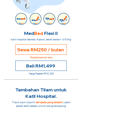
Med
Bed
Flexi II
katil hospital beroda, 4 posisi, berat badan <200kg
Sewa RM250 / bulan
Penghantaran hari sama
Beli RM1,499
Harga Pasaran RM2,200
Tambahan Tilam untuk
Katil Hospital.
Tilam kami dipilih
daripada yang terbaik
.
Lebih
padat lebih selesa untuk orang tersayang.