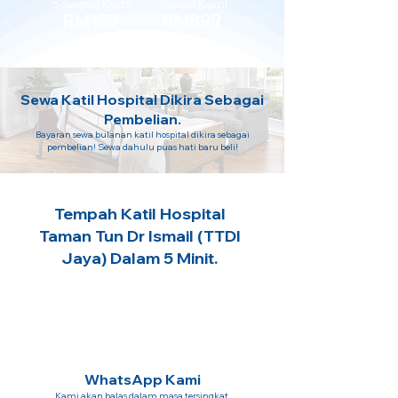
Sewaan Kami
Jualan Kami
RM150
RM899
Sewa Katil Hospital Dikira Sebagai
Pembelian.
Bayaran sewa bulanan katil hospital dikira sebagai
pembelian! Sewa dahulu puas hati baru beli!
Tempah Katil Hospital
Taman Tun Dr Ismail (TTDI
Jaya) Dalam 5 Minit.
WhatsApp Kami
Kami akan balas dalam masa tersingkat.