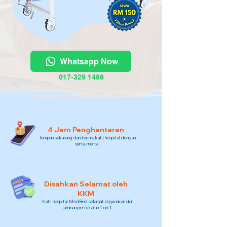
Whatsapp Now
017-329 1488
4 Jam Penghantaran
Tempah sekarang dan terima katil hospital dengan
serta-merta!
Disahkan Selamat oleh
KKM
Katil hospital MedBed selamat digunakan dan
jaminan pertukaran 1-on-1.