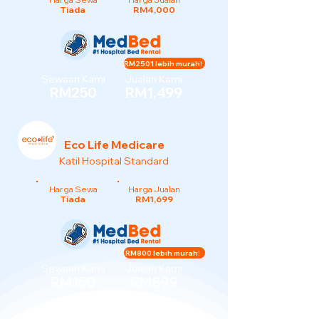
Tiada
RM4,000
RM2501 lebih murah!
Sewaan Kami
Jualan Kami
RM250
RM1,499
Eco Life Medicare
Katil Hospital Standard
Harga Sewa
Harga Jualan
Tiada
RM1,699
RM800 lebih murah!
Sewaan Kami
Jualan Kami
RM150
RM899