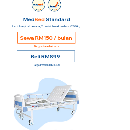
Med
Bed
Standard
katil hospital beroda, 2 posisi, berat badan <200kg
Sewa RM150 / bulan
Penghantaran hari sama
Beli RM899
Harga Pasaran RM1,300