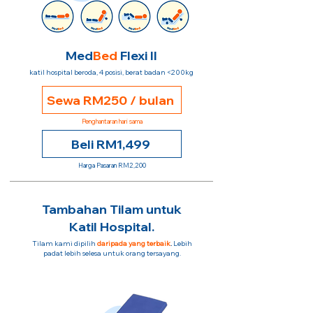
Med
Bed
Flexi II
katil hospital beroda, 4 posisi, berat badan <200kg
Sewa RM250 / bulan
Penghantaran hari sama
Beli RM1,499
Harga Pasaran RM2,200
Tambahan Tilam untuk
Katil Hospital.
Tilam kami dipilih
daripada yang terbaik
.
Lebih
padat lebih selesa untuk orang tersayang.