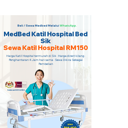
Sewa Katil Hospital 24 Jam Paling
Murah · Hubungi Kami Sekarang!
Beli / Sewa Medbed Melalui
WhatsApp.
MedBed Katil Hospital Bed
Sik
Sewa Katil Hospital RM150
Harga Katil Hospital termurah di Sik · Harga direct kilang ·
Penghantaran 4 Jam hari sama · Sewa Dikira Sebagai
Pembelian
Kelulusan KKM & MDA