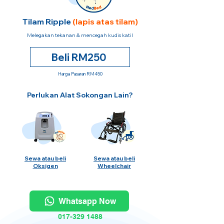
Tilam Ripple
(lapis atas tilam)
Melegakan tekanan & mencegah kudis katil
Beli RM250
Harga Pasaran RM450
Perlukan Alat Sokongan Lain?
Sewa atau beli
Sewa atau beli
Oksigen
Wheelchair
Whatsapp Now
017-329 1488