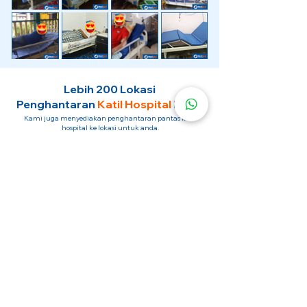
Lebih 200 Lokasi
Penghantaran
Katil Hospital
Kami.
Kami juga menyediakan penghantaran pantas katil
hospital ke lokasi untuk anda.
Kuala Lumpur
Mont Kiara
Pudu
Segambut
Sentul
Setapak
Setiawangsa
Sri Hartamas
Sri Petaling
Sungai Besi
Taman Desa
Taman Melawati
Taman Tun Dr Ismail (TTDI)
Titiwangsa
Wangsa Maju
Ampang Hilir
Bandar Sri Permaisuri
Bangsar
Bangsar South
Bukit Bintang
Bukit Damansara
Bukit Jalil
Cheras