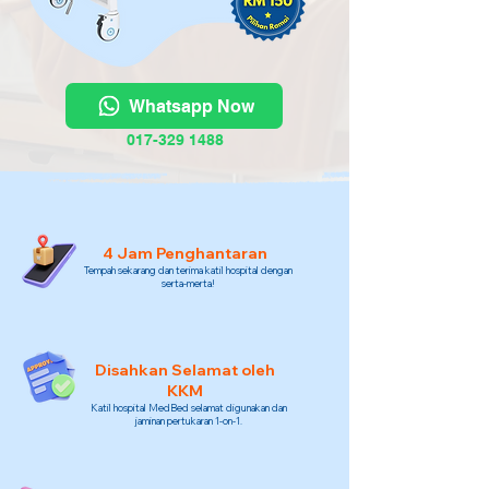
Whatsapp Now
017-329 1488
4 Jam Penghantaran
Tempah sekarang dan terima katil hospital dengan
serta-merta!
Disahkan Selamat oleh
KKM
Katil hospital MedBed selamat digunakan dan
jaminan pertukaran 1-on-1.