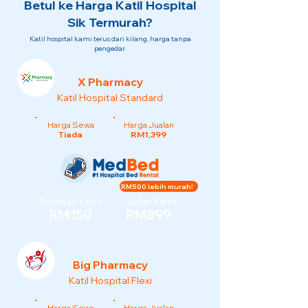
Betul ke Harga Katil Hospital
Sik Termurah?
Katil hospital kami terus dari kilang, harga tanpa
pengedar.
X Pharmacy
Katil Hospital Standard
Harga Sewa
Harga Jualan
Tiada
RM1,399
RM500 lebih murah!
Sewaan Kami
Jualan Kami
RM150
RM899
Big Pharmacy
Katil Hospital Flexi
Harga Sewa
Harga Jualan