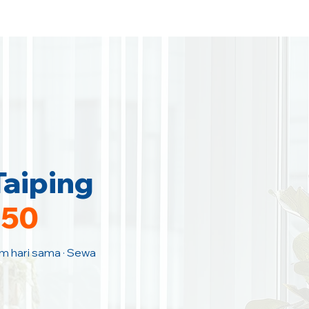
Taiping
150
Jam hari sama · Sewa