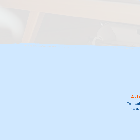
4 J
Tempah 
hospi