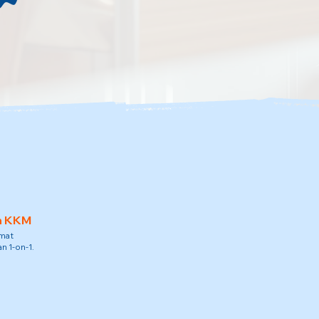
h KKM
amat
n 1-on-1.