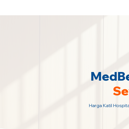
Sewa Katil Hospital 24 Jam Paling M
MedBed
Se
Harga Katil Hospita