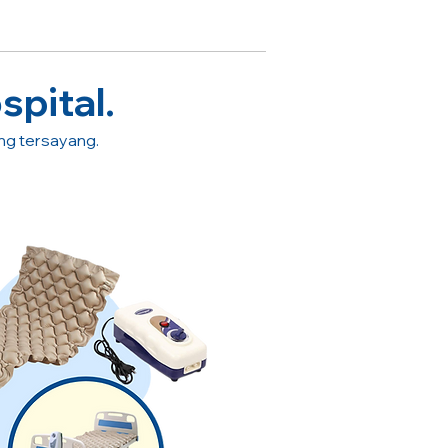
spital.
ang tersayang.