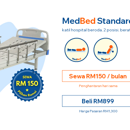
Med
Bed
Standar
katil hospital beroda, 2 posisi, be
Sewa RM150 / bulan
Penghantaran hari sama
Beli RM899
Harga Pasaran RM1,300