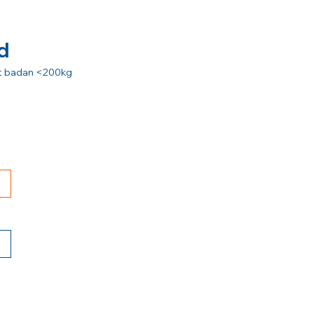
d
rat badan <200kg