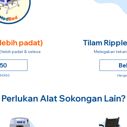
 lebih padat)
Tilam Rippl
)
lebih padat & selesa
Melegakan tekana
250
Be
 RM350
Harga
Perlukan Alat Sokongan Lain?