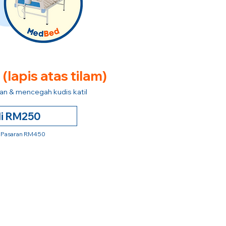
e
(lapis atas tilam)
n & mencegah kudis katil
li RM250
 Pasaran RM450