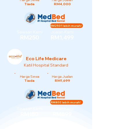
Tiada
RM4,000
RM2501 lebih murah!
Sewaan Kami
Jualan Kami
RM250
RM1,499
Eco Life Medicare
Katil Hospital Standard
Harga Sewa
Harga Jualan
Tiada
RM1,699
RM800 lebih murah!
Sewaan Kami
Jualan Kami
RM150
RM899