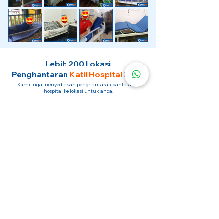
Lebih 200 Lokasi
Penghantaran
Katil Hospital
Kami.
Kami juga menyediakan penghantaran pantas katil
hospital ke lokasi untuk anda.
Kuala Lumpur
Mont Kiara
Pudu
Segambut
Sentul
Setapak
Setiawangsa
Sri Hartamas
Sri Petaling
Sungai Besi
Taman Desa
Taman Melawati
Taman Tun Dr Ismail (TTDI)
Titiwangsa
Wangsa Maju
Ampang Hilir
Bandar Sri Permaisuri
Bangsar
Bangsar South
Bukit Bintang
Bukit Damansara
Bukit Jalil
Cheras