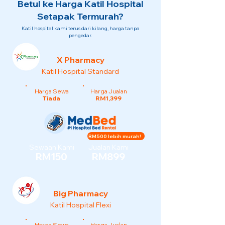
Betul ke Harga Katil Hospital
Setapak Termurah?
Katil hospital kami terus dari kilang, harga tanpa
pengedar.
X Pharmacy
Katil Hospital Standard
Harga Sewa
Harga Jualan
Tiada
RM1,399
RM500 lebih murah!
Sewaan Kami
Jualan Kami
RM150
RM899
Big Pharmacy
Katil Hospital Flexi
Harga Sewa
Harga Jualan