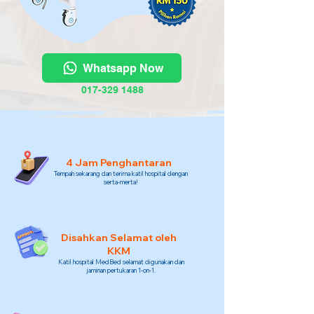
Whatsapp Now
017-329 1488
4 Jam Penghantaran
Tempah sekarang dan terima katil hospital dengan
serta-merta!
Disahkan Selamat oleh
KKM
Katil hospital MedBed selamat digunakan dan
jaminan pertukaran 1-on-1.