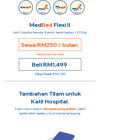
Med
Bed
Flexi II
katil hospital beroda, 4 posisi, berat badan <200kg
Sewa RM250 / bulan
Penghantaran hari sama
Beli RM1,499
Harga Pasaran RM2,200
Tambahan Tilam untuk
Katil Hospital.
Tilam kami dipilih
daripada yang terbaik
.
Lebih
padat lebih selesa untuk orang tersayang.