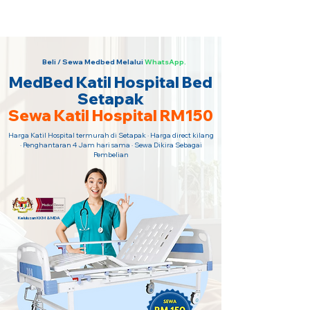
Sewa Katil Hospital 24 Jam Paling
Murah · Hubungi Kami Sekarang!
Beli / Sewa Medbed Melalui
WhatsApp.
MedBed Katil Hospital Bed
Setapak
Sewa Katil Hospital RM150
Harga Katil Hospital termurah di Setapak · Harga direct kilang
· Penghantaran 4 Jam hari sama · Sewa Dikira Sebagai
Pembelian
Kelulusan KKM & MDA