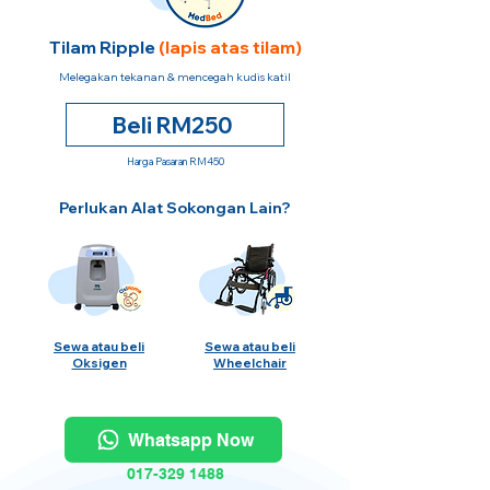
Tilam Ripple
(lapis atas tilam)
Melegakan tekanan & mencegah kudis katil
Beli RM250
Harga Pasaran RM450
Perlukan Alat Sokongan Lain?
Sewa atau beli
Sewa atau beli
Oksigen
Wheelchair
Whatsapp Now
017-329 1488