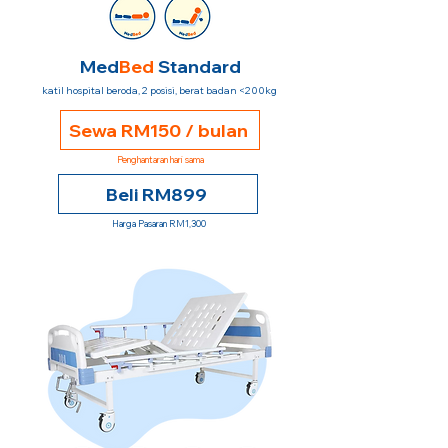
Med
Bed
Standard
katil hospital beroda, 2 posisi, berat badan <200kg
Sewa RM150 / bulan
Penghantaran hari sama
Beli RM899
Harga Pasaran RM1,300