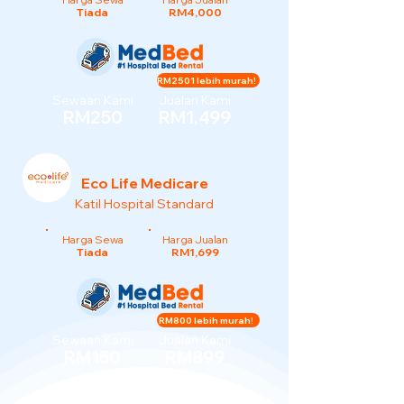
Tiada
RM4,000
RM2501 lebih murah!
Sewaan Kami
Jualan Kami
RM250
RM1,499
Eco Life Medicare
Katil Hospital Standard
Harga Sewa
Harga Jualan
Tiada
RM1,699
RM800 lebih murah!
Sewaan Kami
Jualan Kami
RM150
RM899