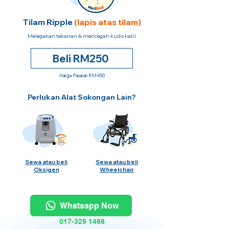
Tilam Ripple
(lapis atas tilam)
Melegakan tekanan & mencegah kudis katil
Beli RM250
Harga Pasaran RM450
Perlukan Alat Sokongan Lain?
Sewa atau beli
Sewa atau beli
Oksigen
Wheelchair
Whatsapp Now
017-329 1488