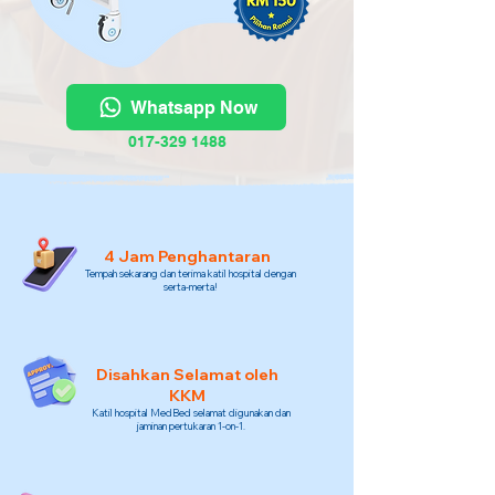
Whatsapp Now
017-329 1488
4 Jam Penghantaran
Tempah sekarang dan terima katil hospital dengan
serta-merta!
Disahkan Selamat oleh
KKM
Katil hospital MedBed selamat digunakan dan
jaminan pertukaran 1-on-1.