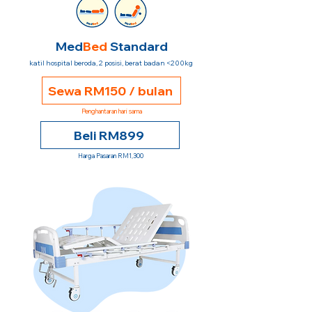
Med
Bed
Standard
katil hospital beroda, 2 posisi, berat badan <200kg
Sewa RM150 / bulan
Penghantaran hari sama
Beli RM899
Harga Pasaran RM1,300