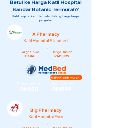
Betul ke Harga Katil Hospital
Bandar Botanic Termurah?
Katil hospital kami terus dari kilang, harga tanpa
pengedar.
X Pharmacy
Katil Hospital Standard
Harga Sewa
Harga Jualan
Tiada
RM1,399
RM500 lebih murah!
Sewaan Kami
Jualan Kami
RM150
RM899
Big Pharmacy
Katil Hospital Flexi
Harga Sewa
Harga Jualan