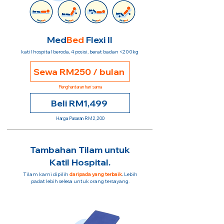
Med
Bed
Flexi II
katil hospital beroda, 4 posisi, berat badan <200kg
Sewa RM250 / bulan
Penghantaran hari sama
Beli RM1,499
Harga Pasaran RM2,200
Tambahan Tilam untuk
Katil Hospital.
Tilam kami dipilih
daripada yang terbaik
.
Lebih
padat lebih selesa untuk orang tersayang.