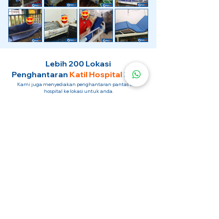
Lebih 200 Lokasi
Penghantaran
Katil Hospital
Kami.
Kami juga menyediakan penghantaran pantas katil
hospital ke lokasi untuk anda.
Kuala Lumpur
Mont Kiara
Pudu
Segambut
Sentul
Setapak
Setiawangsa
Sri Hartamas
Sri Petaling
Sungai Besi
Taman Desa
Taman Melawati
Taman Tun Dr Ismail (TTDI)
Titiwangsa
Wangsa Maju
Ampang Hilir
Bandar Sri Permaisuri
Bangsar
Bangsar South
Bukit Bintang
Bukit Damansara
Bukit Jalil
Cheras