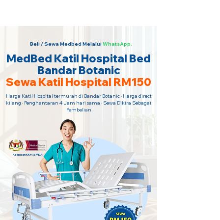
Sewa Katil Hospital 24 Jam Paling
Murah · Hubungi Kami Sekarang!
Beli / Sewa Medbed Melalui
WhatsApp.
MedBed Katil Hospital Bed
Bandar Botanic
Sewa Katil Hospital RM150
Harga Katil Hospital termurah di Bandar Botanic · Harga direct
kilang · Penghantaran 4 Jam hari sama · Sewa Dikira Sebagai
Pembelian
Kelulusan KKM & MDA