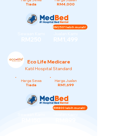
Tiada
RM4,000
RM2501 lebih murah!
Sewaan Kami
Jualan Kami
RM250
RM1,499
Eco Life Medicare
Katil Hospital Standard
Harga Sewa
Harga Jualan
Tiada
RM1,699
RM800 lebih murah!
Sewaan Kami
Jualan Kami
RM150
RM899