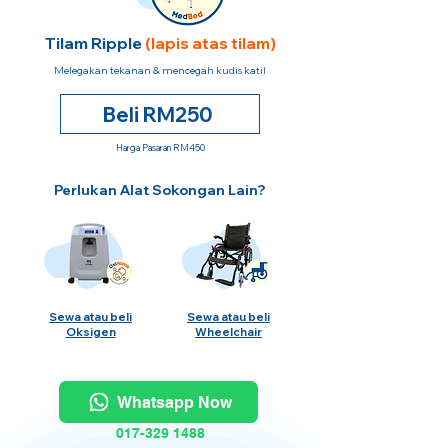
Tilam Ripple
(lapis atas tilam)
Melegakan tekanan & mencegah kudis katil
Beli RM250
Harga Pasaran RM450
Perlukan Alat Sokongan Lain?
Sewa atau beli
Sewa atau beli
Oksigen
Wheelchair
Whatsapp Now
017-329 1488