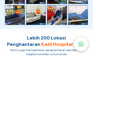
Lebih 200 Lokasi
Penghantaran
Katil Hospital
Kami.
Kami juga menyediakan penghantaran pantas katil
hospital ke lokasi untuk anda.
Kuala Lumpur
Mont Kiara
Pudu
Segambut
Sentul
Setapak
Setiawangsa
Sri Hartamas
Sri Petaling
Sungai Besi
Taman Desa
Taman Melawati
Taman Tun Dr Ismail (TTDI)
Titiwangsa
Wangsa Maju
Ampang Hilir
Bandar Sri Permaisuri
Bangsar
Bangsar South
Bukit Bintang
Bukit Damansara
Bukit Jalil
Cheras