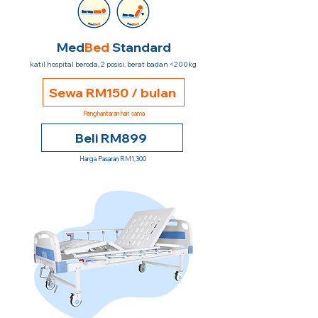
Med
Bed
Standard
katil hospital beroda, 2 posisi, berat badan <200kg
Sewa RM150 / bulan
Penghantaran hari sama
Beli RM899
Harga Pasaran RM1,300