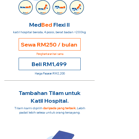
Med
Bed
Flexi II
katil hospital beroda, 4 posisi, berat badan <200kg
Sewa RM250 / bulan
Penghantaran hari sama
Beli RM1,499
Harga Pasaran RM2,200
Tambahan Tilam untuk
Katil Hospital.
Tilam kami dipilih
daripada yang terbaik
.
Lebih
padat lebih selesa untuk orang tersayang.