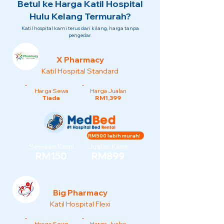
Betul ke Harga Katil Hospital
Hulu Kelang Termurah?
Katil hospital kami terus dari kilang, harga tanpa
pengedar.
X Pharmacy
Katil Hospital Standard
Harga Sewa
Harga Jualan
Tiada
RM1,399
RM500 lebih murah!
Sewaan Kami
Jualan Kami
RM150
RM899
Big Pharmacy
Katil Hospital Flexi
Harga Sewa
Harga Jualan