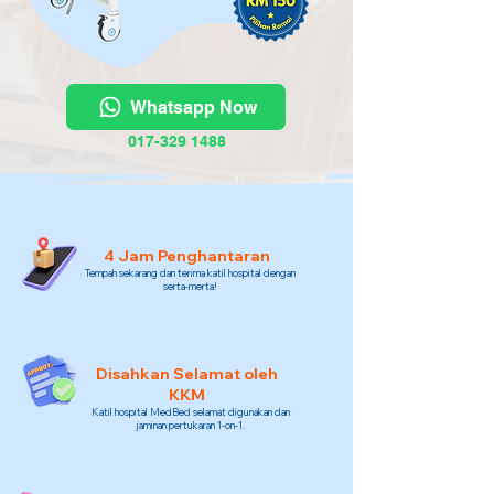
Whatsapp Now
017-329 1488
4 Jam Penghantaran
Tempah sekarang dan terima katil hospital dengan
serta-merta!
Disahkan Selamat oleh
KKM
Katil hospital MedBed selamat digunakan dan
jaminan pertukaran 1-on-1.