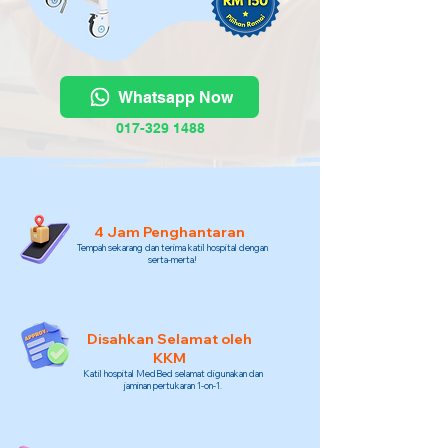
Whatsapp Now
017-329 1488
4 Jam Penghantaran
Tempah sekarang dan terima katil hospital dengan
serta-merta!
Disahkan Selamat oleh
KKM
Katil hospital MedBed selamat digunakan dan
jaminan pertukaran 1-on-1.