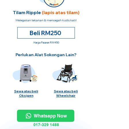
Tilam Ripple
(lapis atas tilam)
Melegakan tekanan & mencegah kudis katil
Beli RM250
Harga Pasaran RM450
Perlukan Alat Sokongan Lain?
Sewa atau beli
Sewa atau beli
Oksigen
Wheelchair
Whatsapp Now
017-329 1488