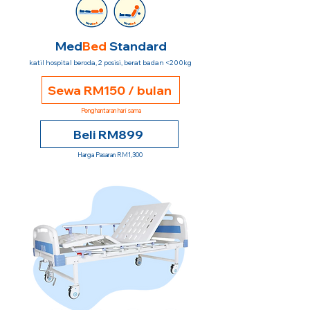
Med
Bed
Standard
katil hospital beroda, 2 posisi, berat badan <200kg
Sewa RM150 / bulan
Penghantaran hari sama
Beli RM899
Harga Pasaran RM1,300