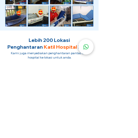
Lebih 200 Lokasi
Penghantaran
Katil Hospital
Kami.
Kami juga menyediakan penghantaran pantas katil
hospital ke lokasi untuk anda.
Kuala Lumpur
Mont Kiara
Pudu
Segambut
Sentul
Setapak
Setiawangsa
Sri Hartamas
Sri Petaling
Sungai Besi
Taman Desa
Taman Melawati
Taman Tun Dr Ismail (TTDI)
Titiwangsa
Wangsa Maju
Ampang Hilir
Bandar Sri Permaisuri
Bangsar
Bangsar South
Bukit Bintang
Bukit Damansara
Bukit Jalil
Cheras