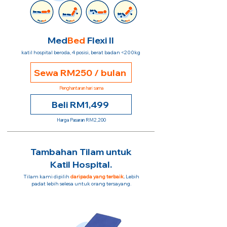
Med
Bed
Flexi II
katil hospital beroda, 4 posisi, berat badan <200kg
Sewa RM250 / bulan
Penghantaran hari sama
Beli RM1,499
Harga Pasaran RM2,200
Tambahan Tilam untuk
Katil Hospital.
Tilam kami dipilih
daripada yang terbaik
.
Lebih
padat lebih selesa untuk orang tersayang.