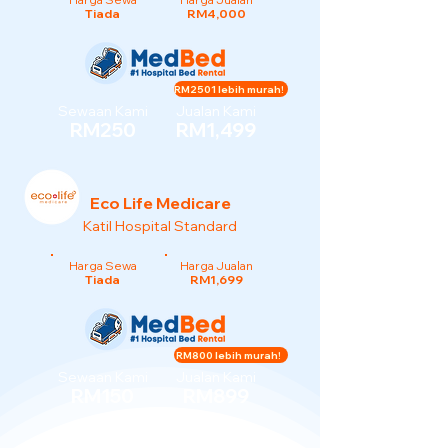
Tiada
RM4,000
RM2501 lebih murah!
Sewaan Kami
Jualan Kami
RM250
RM1,499
Eco Life Medicare
Katil Hospital Standard
Harga Sewa
Harga Jualan
Tiada
RM1,699
RM800 lebih murah!
Sewaan Kami
Jualan Kami
RM150
RM899