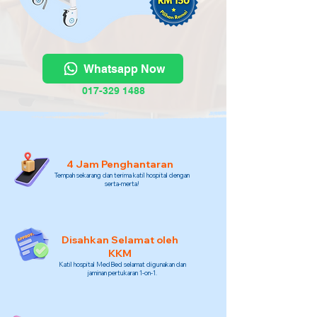
Whatsapp Now
017-329 1488
4 Jam Penghantaran
Tempah sekarang dan terima katil hospital dengan
serta-merta!
Disahkan Selamat oleh
KKM
Katil hospital MedBed selamat digunakan dan
jaminan pertukaran 1-on-1.