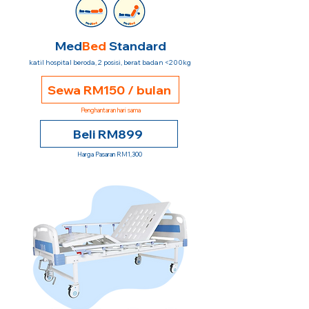
Med
Bed
Standard
katil hospital beroda, 2 posisi, berat badan <200kg
Sewa RM150 / bulan
Penghantaran hari sama
Beli RM899
Harga Pasaran RM1,300