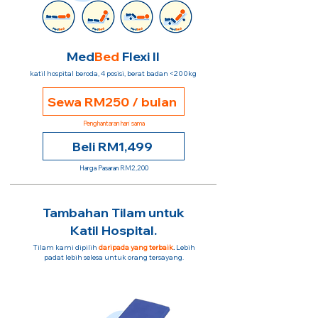
Med
Bed
Flexi II
katil hospital beroda, 4 posisi, berat badan <200kg
Sewa RM250 / bulan
Penghantaran hari sama
Beli RM1,499
Harga Pasaran RM2,200
Tambahan Tilam untuk
Katil Hospital.
Tilam kami dipilih
daripada yang terbaik
.
Lebih
padat lebih selesa untuk orang tersayang.