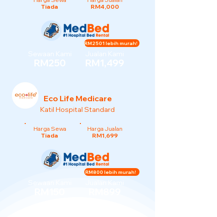
Tiada
RM4,000
RM2501 lebih murah!
Sewaan Kami
Jualan Kami
RM250
RM1,499
Eco Life Medicare
Katil Hospital Standard
Harga Sewa
Harga Jualan
Tiada
RM1,699
RM800 lebih murah!
Sewaan Kami
Jualan Kami
RM150
RM899