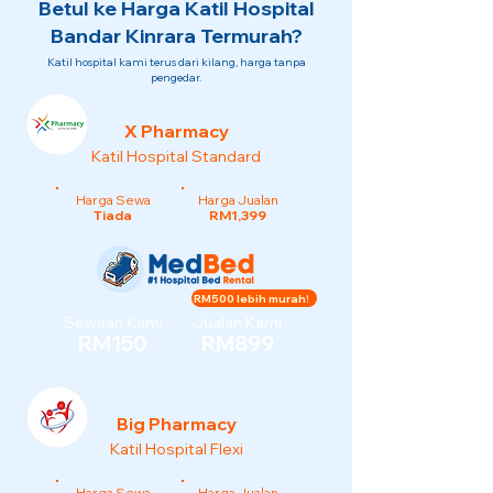
Betul ke Harga Katil Hospital
Bandar Kinrara Termurah?
Katil hospital kami terus dari kilang, harga tanpa
pengedar.
X Pharmacy
Katil Hospital Standard
Harga Sewa
Harga Jualan
Tiada
RM1,399
RM500 lebih murah!
Sewaan Kami
Jualan Kami
RM150
RM899
Big Pharmacy
Katil Hospital Flexi
Harga Sewa
Harga Jualan