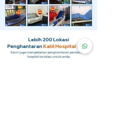
Lebih 200 Lokasi
Penghantaran
Katil Hospital
Kami.
Kami juga menyediakan penghantaran pantas katil
hospital ke lokasi untuk anda.
Kuala Lumpur
Mont Kiara
Pudu
Segambut
Sentul
Setapak
Setiawangsa
Sri Hartamas
Sri Petaling
Sungai Besi
Taman Desa
Taman Melawati
Taman Tun Dr Ismail (TTDI)
Titiwangsa
Wangsa Maju
Ampang Hilir
Bandar Sri Permaisuri
Bangsar
Bangsar South
Bukit Bintang
Bukit Damansara
Bukit Jalil
Cheras