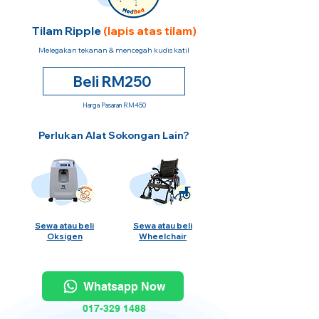
Tilam Ripple
(lapis atas tilam)
Melegakan tekanan & mencegah kudis katil
Beli RM250
Harga Pasaran RM450
Perlukan Alat Sokongan Lain?
Sewa atau beli
Sewa atau beli
Oksigen
Wheelchair
Whatsapp Now
017-329 1488