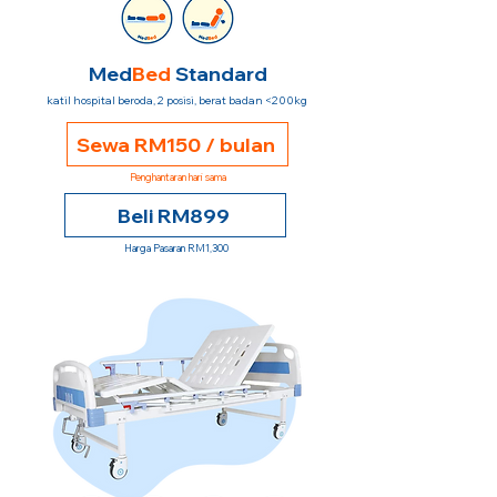
Med
Bed
Standard
katil hospital beroda, 2 posisi, berat badan <200kg
Sewa RM150 / bulan
Penghantaran hari sama
Beli RM899
Harga Pasaran RM1,300