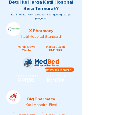
Betul ke Harga Katil Hospital
Bera Termurah?
Katil hospital kami terus dari kilang, harga tanpa
pengedar.
X Pharmacy
Katil Hospital Standard
Harga Sewa
Harga Jualan
Tiada
RM1,399
RM500 lebih murah!
Sewaan Kami
Jualan Kami
RM150
RM899
Big Pharmacy
Katil Hospital Flexi
Harga Sewa
Harga Jualan