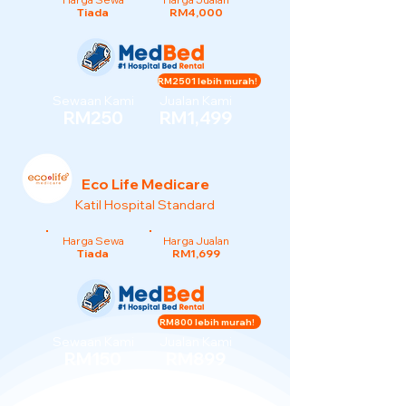
Tiada
RM4,000
RM2501 lebih murah!
Sewaan Kami
Jualan Kami
RM250
RM1,499
Eco Life Medicare
Katil Hospital Standard
Harga Sewa
Harga Jualan
Tiada
RM1,699
RM800 lebih murah!
Sewaan Kami
Jualan Kami
RM150
RM899