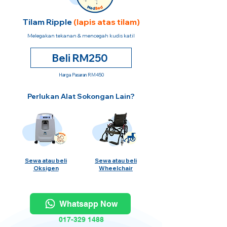
Tilam Ripple
(lapis atas tilam)
Melegakan tekanan & mencegah kudis katil
Beli RM250
Harga Pasaran RM450
Perlukan Alat Sokongan Lain?
Sewa atau beli
Sewa atau beli
Oksigen
Wheelchair
Whatsapp Now
017-329 1488