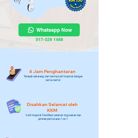
Whatsapp Now
017-329 1488
4 Jam Penghantaran
Tempah sekarang dan terima katil hospital dengan
serta-merta!
Disahkan Selamat oleh
KKM
Katil hospital MedBed selamat digunakan dan
jaminan pertukaran 1-on-1.