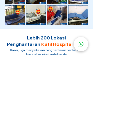
Lebih 200 Lokasi
Penghantaran
Katil Hospital
Kami.
Kami juga menyediakan penghantaran pantas katil
hospital ke lokasi untuk anda.
Kuala Lumpur
Mont Kiara
Pudu
Segambut
Sentul
Setapak
Setiawangsa
Sri Hartamas
Sri Petaling
Sungai Besi
Taman Desa
Taman Melawati
Taman Tun Dr Ismail (TTDI)
Titiwangsa
Wangsa Maju
Ampang Hilir
Bandar Sri Permaisuri
Bangsar
Bangsar South
Bukit Bintang
Bukit Damansara
Bukit Jalil
Cheras