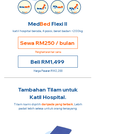
Med
Bed
Flexi II
katil hospital beroda, 4 posisi, berat badan <200kg
Sewa RM250 / bulan
Penghantaran hari sama
Beli RM1,499
Harga Pasaran RM2,200
Tambahan Tilam untuk
Katil Hospital.
Tilam kami dipilih
daripada yang terbaik
.
Lebih
padat lebih selesa untuk orang tersayang.