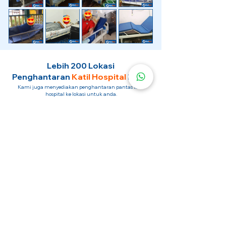
Lebih 200 Lokasi
Penghantaran
Katil Hospital
Kami.
Kami juga menyediakan penghantaran pantas katil
hospital ke lokasi untuk anda.
Kuala Lumpur
Mont Kiara
Pudu
Segambut
Sentul
Setapak
Setiawangsa
Sri Hartamas
Sri Petaling
Sungai Besi
Taman Desa
Taman Melawati
Taman Tun Dr Ismail (TTDI)
Titiwangsa
Wangsa Maju
Ampang Hilir
Bandar Sri Permaisuri
Bangsar
Bangsar South
Bukit Bintang
Bukit Damansara
Bukit Jalil
Cheras