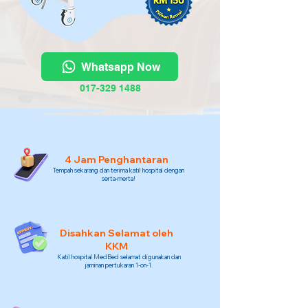
Whatsapp Now
017-329 1488
4 Jam Penghantaran
Tempah sekarang dan terima katil hospital dengan
serta-merta!
Disahkan Selamat oleh
KKM
Katil hospital MedBed selamat digunakan dan
jaminan pertukaran 1-on-1.