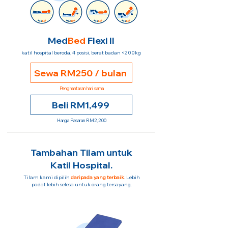
Med
Bed
Flexi II
katil hospital beroda, 4 posisi, berat badan <200kg
Sewa RM250 / bulan
Penghantaran hari sama
Beli RM1,499
Harga Pasaran RM2,200
Tambahan Tilam untuk
Katil Hospital.
Tilam kami dipilih
daripada yang terbaik
.
Lebih
padat lebih selesa untuk orang tersayang.