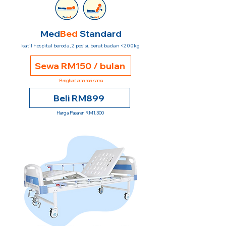
Med
Bed
Standard
katil hospital beroda, 2 posisi, berat badan <200kg
Sewa RM150 / bulan
Penghantaran hari sama
Beli RM899
Harga Pasaran RM1,300