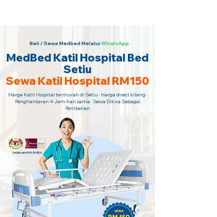
Sewa Katil Hospital 24 Jam Paling
Murah · Hubungi Kami Sekarang!
Beli / Sewa Medbed Melalui
WhatsApp.
MedBed Katil Hospital Bed
Setiu
Sewa Katil Hospital RM150
Harga Katil Hospital termurah di Setiu · Harga direct kilang ·
Penghantaran 4 Jam hari sama · Sewa Dikira Sebagai
Pembelian
Kelulusan KKM & MDA