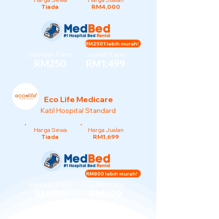
Tiada
RM4,000
RM2501 lebih murah!
Sewaan Kami
Jualan Kami
RM250
RM1,499
Eco Life Medicare
Katil Hospital Standard
Harga Sewa
Harga Jualan
Tiada
RM1,699
RM800 lebih murah!
Sewaan Kami
Jualan Kami
RM150
RM899