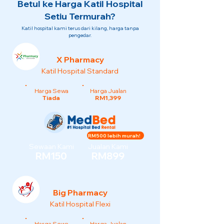
Betul ke Harga Katil Hospital
Setiu Termurah?
Katil hospital kami terus dari kilang, harga tanpa
pengedar.
X Pharmacy
Katil Hospital Standard
Harga Sewa
Harga Jualan
Tiada
RM1,399
RM500 lebih murah!
Sewaan Kami
Jualan Kami
RM150
RM899
Big Pharmacy
Katil Hospital Flexi
Harga Sewa
Harga Jualan