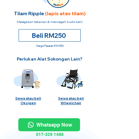
Tilam Ripple
(lapis atas tilam)
Melegakan tekanan & mencegah kudis katil
Beli RM250
Harga Pasaran RM450
Perlukan Alat Sokongan Lain?
Sewa atau beli
Sewa atau beli
Oksigen
Wheelchair
Whatsapp Now
017-329 1488