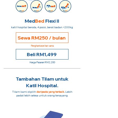
Med
Bed
Flexi II
katil hospital beroda, 4 posisi, berat badan <200kg
Sewa RM250 / bulan
Penghantaran hari sama
Beli RM1,499
Harga Pasaran RM2,200
Tambahan Tilam untuk
Katil Hospital.
Tilam kami dipilih
daripada yang terbaik
.
Lebih
padat lebih selesa untuk orang tersayang.