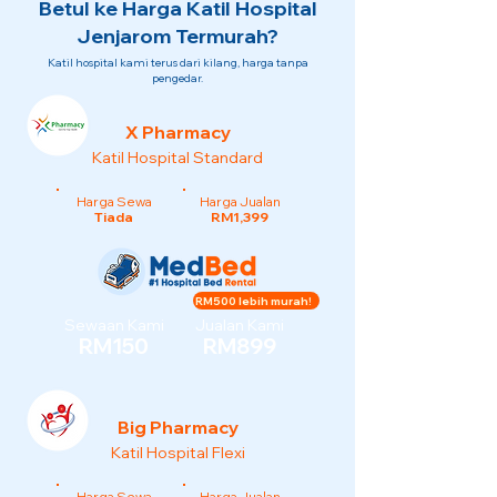
Betul ke Harga Katil Hospital
Jenjarom Termurah?
Katil hospital kami terus dari kilang, harga tanpa
pengedar.
X Pharmacy
Katil Hospital Standard
Harga Sewa
Harga Jualan
Tiada
RM1,399
RM500 lebih murah!
Sewaan Kami
Jualan Kami
RM150
RM899
Big Pharmacy
Katil Hospital Flexi
Harga Sewa
Harga Jualan