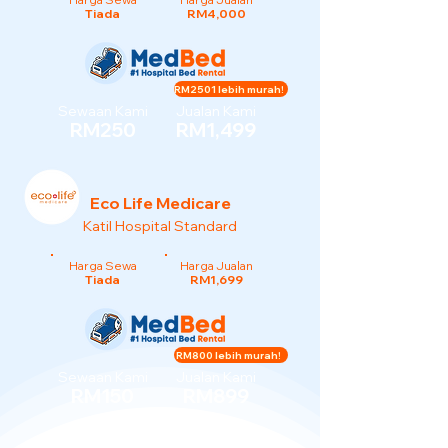
Tiada
RM4,000
RM2501 lebih murah!
Sewaan Kami
Jualan Kami
RM250
RM1,499
Eco Life Medicare
Katil Hospital Standard
Harga Sewa
Harga Jualan
Tiada
RM1,699
RM800 lebih murah!
Sewaan Kami
Jualan Kami
RM150
RM899