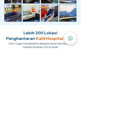
Lebih 200 Lokasi
Penghantaran
Katil Hospital
Kami.
Kami juga menyediakan penghantaran pantas katil
hospital ke lokasi untuk anda.
Kuala Lumpur
Mont Kiara
Pudu
Segambut
Sentul
Setapak
Setiawangsa
Sri Hartamas
Sri Petaling
Sungai Besi
Taman Desa
Taman Melawati
Taman Tun Dr Ismail (TTDI)
Titiwangsa
Wangsa Maju
Ampang Hilir
Bandar Sri Permaisuri
Bangsar
Bangsar South
Bukit Bintang
Bukit Damansara
Bukit Jalil
Cheras