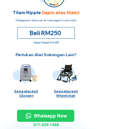
Tilam Ripple
(lapis atas tilam)
Melegakan tekanan & mencegah kudis katil
Beli RM250
Harga Pasaran RM450
Perlukan Alat Sokongan Lain?
Sewa atau beli
Sewa atau beli
Oksigen
Wheelchair
Whatsapp Now
017-329 1488