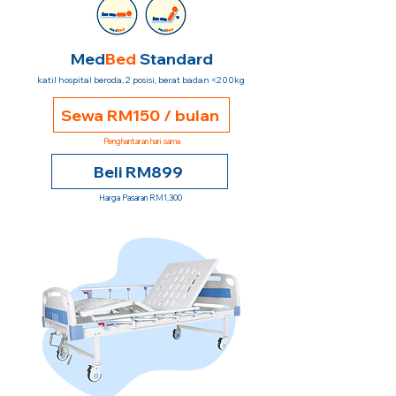
Med
Bed
Standard
katil hospital beroda, 2 posisi, berat badan <200kg
Sewa RM150 / bulan
Penghantaran hari sama
Beli RM899
Harga Pasaran RM1,300