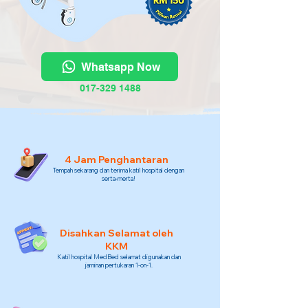
Whatsapp Now
017-329 1488
4 Jam Penghantaran
Tempah sekarang dan terima katil hospital dengan
serta-merta!
Disahkan Selamat oleh
KKM
Katil hospital MedBed selamat digunakan dan
jaminan pertukaran 1-on-1.