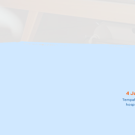
4 J
Tempah 
hospi