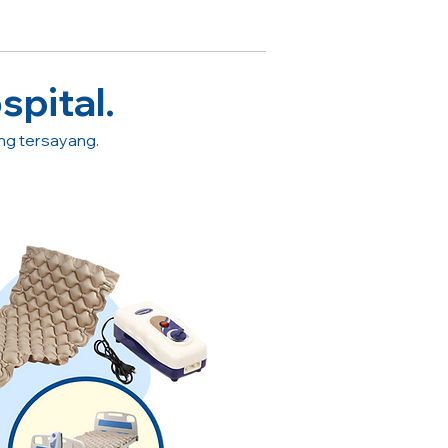
spital.
ang tersayang.