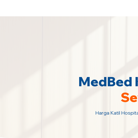
Sewa Katil Hospital 24 Jam Paling M
MedBed K
Se
Harga Katil Hospita