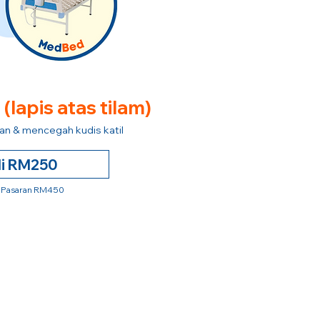
e
(lapis atas tilam)
n & mencegah kudis katil
li RM250
 Pasaran RM450