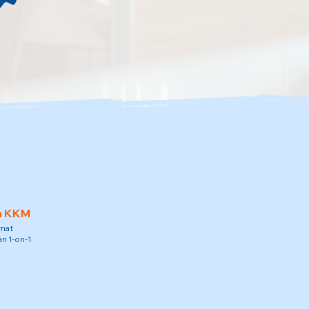
h KKM
amat
n 1-on-1.