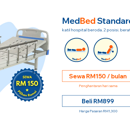
Med
Bed
Standar
katil hospital beroda, 2 posisi, be
Sewa RM150 / bulan
Penghantaran hari sama
Beli RM899
Harga Pasaran RM1,300