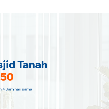
jid Tanah
150
an 4 Jam hari sama ·