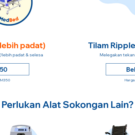
 lebih padat)
Tilam Rippl
)
lebih padat & selesa
Melegakan tekana
250
Be
 RM350
Harga
Perlukan Alat Sokongan Lain?