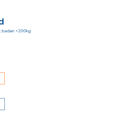
d
rat badan <200kg