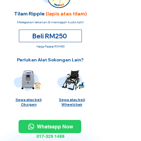
Tilam Ripple
(lapis atas tilam)
Melegakan tekanan & mencegah kudis katil
Beli RM250
Harga Pasaran RM450
Perlukan Alat Sokongan Lain?
Sewa atau beli
Sewa atau beli
Oksigen
Wheelchair
Whatsapp Now
017-329 1488