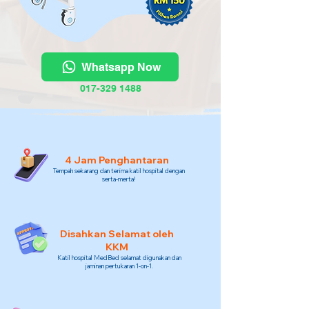
Whatsapp Now
017-329 1488
4 Jam Penghantaran
Tempah sekarang dan terima katil hospital dengan
serta-merta!
Disahkan Selamat oleh
KKM
Katil hospital MedBed selamat digunakan dan
jaminan pertukaran 1-on-1.