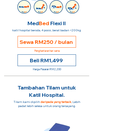
Med
Bed
Flexi II
katil hospital beroda, 4 posisi, berat badan <200kg
Sewa RM250 / bulan
Penghantaran hari sama
Beli RM1,499
Harga Pasaran RM2,200
Tambahan Tilam untuk
Katil Hospital.
Tilam kami dipilih
daripada yang terbaik
.
Lebih
padat lebih selesa untuk orang tersayang.