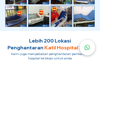
Lebih 200 Lokasi
Penghantaran
Katil Hospital
Kami.
Kami juga menyediakan penghantaran pantas katil
hospital ke lokasi untuk anda.
Kuala Lumpur
Mont Kiara
Pudu
Segambut
Sentul
Setapak
Setiawangsa
Sri Hartamas
Sri Petaling
Sungai Besi
Taman Desa
Taman Melawati
Taman Tun Dr Ismail (TTDI)
Titiwangsa
Wangsa Maju
Ampang Hilir
Bandar Sri Permaisuri
Bangsar
Bangsar South
Bukit Bintang
Bukit Damansara
Bukit Jalil
Cheras