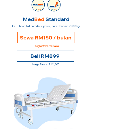
Med
Bed
Standard
katil hospital beroda, 2 posisi, berat badan <200kg
Sewa RM150 / bulan
Penghantaran hari sama
Beli RM899
Harga Pasaran RM1,300