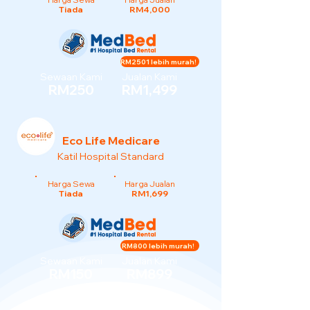
Tiada
RM4,000
RM2501 lebih murah!
Sewaan Kami
Jualan Kami
RM250
RM1,499
Eco Life Medicare
Katil Hospital Standard
Harga Sewa
Harga Jualan
Tiada
RM1,699
RM800 lebih murah!
Sewaan Kami
Jualan Kami
RM150
RM899