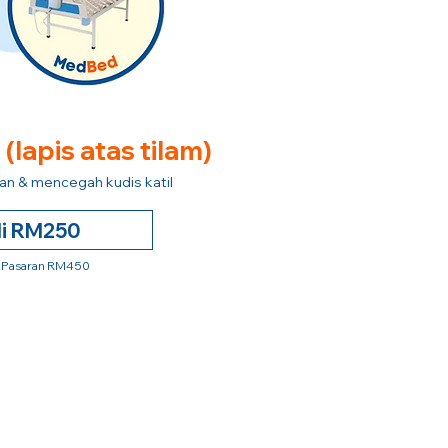
e
(lapis atas tilam)
n & mencegah kudis katil
li RM250
 Pasaran RM450