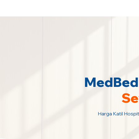
Sewa Katil Hospital 24 Jam Paling M
MedBed K
Se
Harga Katil Hospit