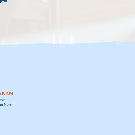
h KKM
amat
n 1-on-1.