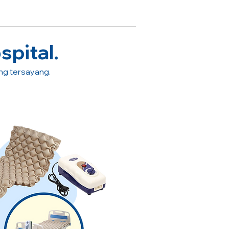
spital.
ang tersayang.