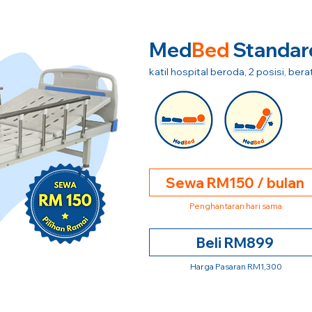
Med
Bed
Standar
katil hospital beroda, 2 posisi, be
Sewa RM150 / bulan
Penghantaran hari sama
Beli RM899
Harga Pasaran RM1,300