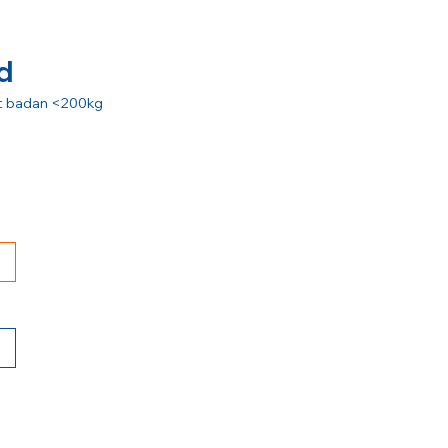
d
rat badan <200kg