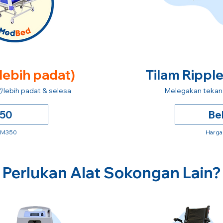
 lebih padat)
Tilam Rippl
)
lebih padat & selesa
Melegakan tekana
250
Be
 RM350
Harga
Perlukan Alat Sokongan Lain?