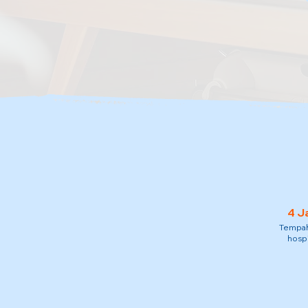
4 J
Tempah 
hospi