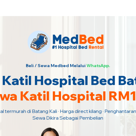
urah · Hubungi Kami Sekarang!
Beli / Sewa Medbed Melalui
WhatsApp.
atil Hospital Bed Ba
wa Katil Hospital RM
al termurah di Batang Kali · Harga direct kilang · Penghantara
Sewa Dikira Sebagai Pembelian