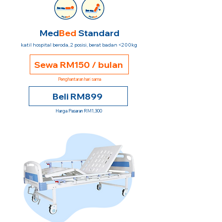
Med
Bed
Standard
katil hospital beroda, 2 posisi, berat badan <200kg
Sewa RM150 / bulan
Penghantaran hari sama
Beli RM899
Harga Pasaran RM1,300