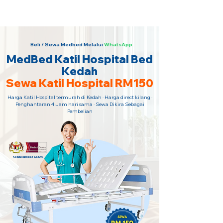
Sewa Katil Hospital 24 Jam Paling
Murah · Hubungi Kami Sekarang!
Beli / Sewa Medbed Melalui
WhatsApp.
MedBed Katil Hospital Bed
Kedah
Sewa Katil Hospital RM150
Harga Katil Hospital termurah di Kedah · Harga direct kilang ·
Penghantaran 4 Jam hari sama · Sewa Dikira Sebagai
Pembelian
Kelulusan KKM & MDA