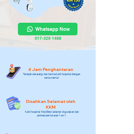
Whatsapp Now
017-329 1488
4 Jam Penghantaran
Tempah sekarang dan terima katil hospital dengan
serta-merta!
Disahkan Selamat oleh
KKM
Katil hospital MedBed selamat digunakan dan
jaminan pertukaran 1-on-1.