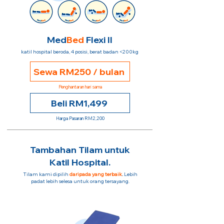
Med
Bed
Flexi II
katil hospital beroda, 4 posisi, berat badan <200kg
Sewa RM250 / bulan
Penghantaran hari sama
Beli RM1,499
Harga Pasaran RM2,200
Tambahan Tilam untuk
Katil Hospital.
Tilam kami dipilih
daripada yang terbaik
.
Lebih
padat lebih selesa untuk orang tersayang.