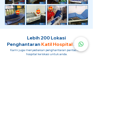
Lebih 200 Lokasi
Penghantaran
Katil Hospital
Kami.
Kami juga menyediakan penghantaran pantas katil
hospital ke lokasi untuk anda.
Kuala Lumpur
Mont Kiara
Pudu
Segambut
Sentul
Setapak
Setiawangsa
Sri Hartamas
Sri Petaling
Sungai Besi
Taman Desa
Taman Melawati
Taman Tun Dr Ismail (TTDI)
Titiwangsa
Wangsa Maju
Ampang Hilir
Bandar Sri Permaisuri
Bangsar
Bangsar South
Bukit Bintang
Bukit Damansara
Bukit Jalil
Cheras