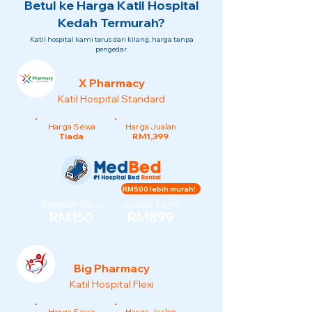
Betul ke Harga Katil Hospital
Kedah Termurah?
Katil hospital kami terus dari kilang, harga tanpa
pengedar.
X Pharmacy
Katil Hospital Standard
Harga Sewa
Harga Jualan
Tiada
RM1,399
RM500 lebih murah!
Sewaan Kami
Jualan Kami
RM150
RM899
Big Pharmacy
Katil Hospital Flexi
Harga Sewa
Harga Jualan