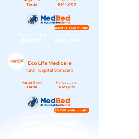
Tiada
RM4,000
RM2501 lebih murah!
Sewaan Kami
Jualan Kami
RM250
RM1,499
Eco Life Medicare
Katil Hospital Standard
Harga Sewa
Harga Jualan
Tiada
RM1,699
RM800 lebih murah!
Sewaan Kami
Jualan Kami
RM150
RM899