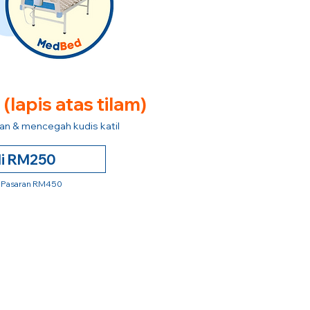
e
(lapis atas tilam)
n & mencegah kudis katil
li RM250
 Pasaran RM450