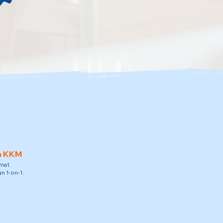
h KKM
amat
n 1-on-1.