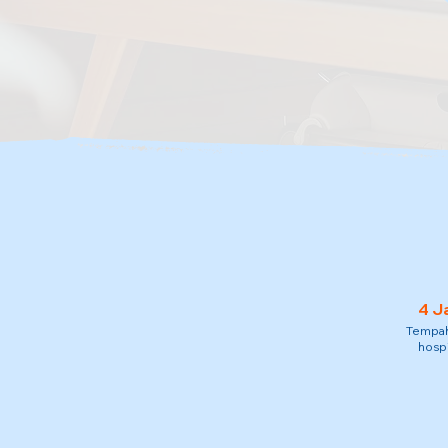
4 J
Tempah 
hospi