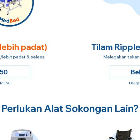
 lebih padat)
Tilam Rippl
)
lebih padat & selesa
Melegakan tekana
250
Be
 RM350
Harga
Perlukan Alat Sokongan Lain?