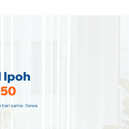
 Ipoh
150
m hari sama · Sewa