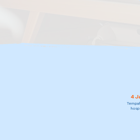
4 J
Tempah 
hospi