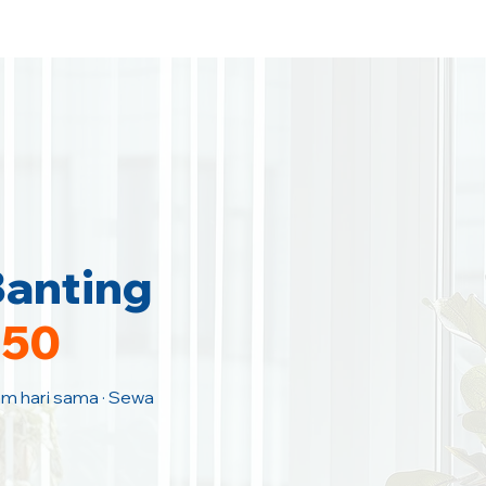
Banting
150
Jam hari sama · Sewa