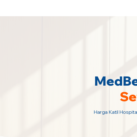
Sewa Katil Hospital 24 Jam Paling M
MedBed
Se
Harga Katil Hospita