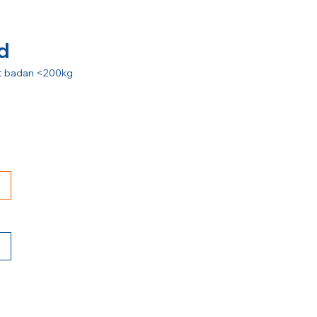
d
rat badan <200kg