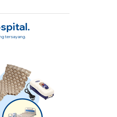
spital.
ang tersayang.