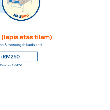
e
(lapis atas tilam)
n & mencegah kudis katil
li RM250
 Pasaran RM450