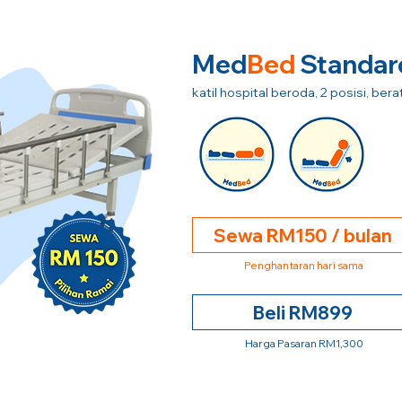
Med
Bed
Standar
katil hospital beroda, 2 posisi, be
Sewa RM150 / bulan
Penghantaran hari sama
Beli RM899
Harga Pasaran RM1,300