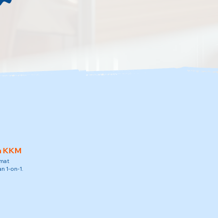
h KKM
amat
n 1-on-1.