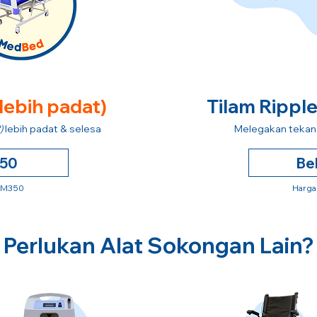
 lebih padat)
Tilam Rippl
)
lebih padat & selesa
Melegakan tekana
250
Be
 RM350
Harga
Perlukan Alat Sokongan Lain?