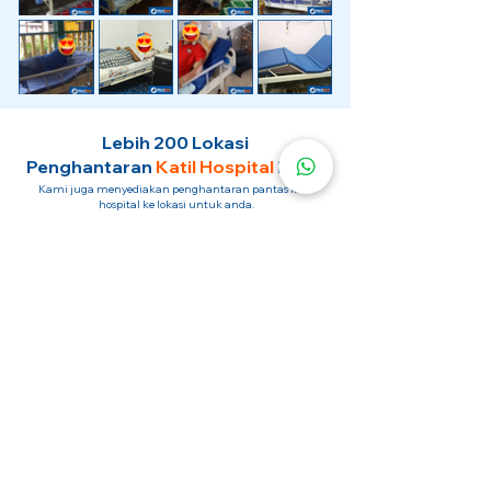
Lebih 200 Lokasi
Penghantaran
Katil Hospital
Kami.
Kami juga menyediakan penghantaran pantas katil
hospital ke lokasi untuk anda.
Kuala Lumpur
Mont Kiara
Pudu
Segambut
Sentul
Setapak
Setiawangsa
Sri Hartamas
Sri Petaling
Sungai Besi
Taman Desa
Taman Melawati
Taman Tun Dr Ismail (TTDI)
Titiwangsa
Wangsa Maju
Ampang Hilir
Bandar Sri Permaisuri
Bangsar
Bangsar South
Bukit Bintang
Bukit Damansara
Bukit Jalil
Cheras