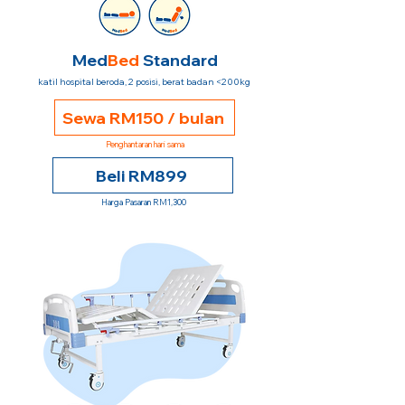
Med
Bed
Standard
katil hospital beroda, 2 posisi, berat badan <200kg
Sewa RM150 / bulan
Penghantaran hari sama
Beli RM899
Harga Pasaran RM1,300