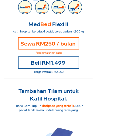
Med
Bed
Flexi II
katil hospital beroda, 4 posisi, berat badan <200kg
Sewa RM250 / bulan
Penghantaran hari sama
Beli RM1,499
Harga Pasaran RM2,200
Tambahan Tilam untuk
Katil Hospital.
Tilam kami dipilih
daripada yang terbaik
.
Lebih
padat lebih selesa untuk orang tersayang.