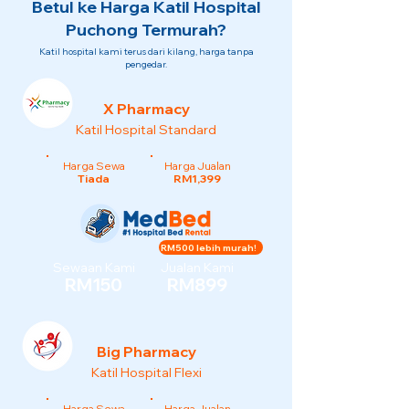
Betul ke Harga Katil Hospital
Puchong Termurah?
Katil hospital kami terus dari kilang, harga tanpa
pengedar.
X Pharmacy
Katil Hospital Standard
Harga Sewa
Harga Jualan
Tiada
RM1,399
RM500 lebih murah!
Sewaan Kami
Jualan Kami
RM150
RM899
Big Pharmacy
Katil Hospital Flexi
Harga Sewa
Harga Jualan