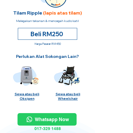
Tilam Ripple
(lapis atas tilam)
Melegakan tekanan & mencegah kudis katil
Beli RM250
Harga Pasaran RM450
Perlukan Alat Sokongan Lain?
Sewa atau beli
Sewa atau beli
Oksigen
Wheelchair
Whatsapp Now
017-329 1488