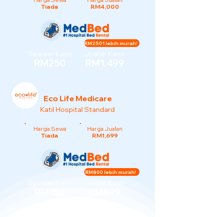
Tiada
RM4,000
RM2501 lebih murah!
Sewaan Kami
Jualan Kami
RM250
RM1,499
Eco Life Medicare
Katil Hospital Standard
Harga Sewa
Harga Jualan
Tiada
RM1,699
RM800 lebih murah!
Sewaan Kami
Jualan Kami
RM150
RM899