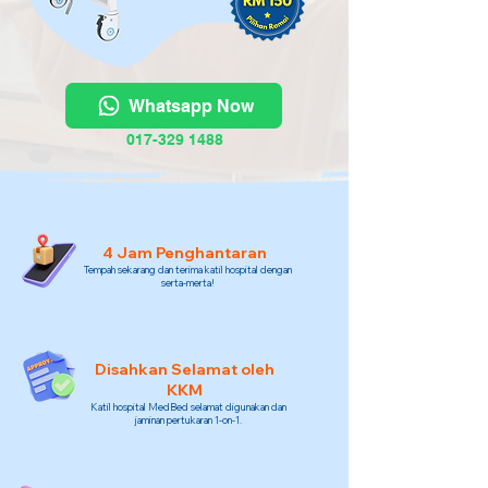
Whatsapp Now
017-329 1488
4 Jam Penghantaran
Tempah sekarang dan terima katil hospital dengan
serta-merta!
Disahkan Selamat oleh
KKM
Katil hospital MedBed selamat digunakan dan
jaminan pertukaran 1-on-1.