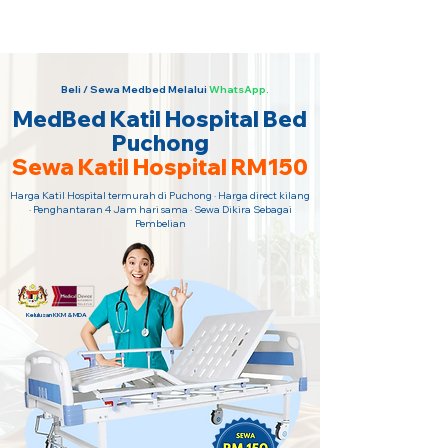
Sewa Katil Hospital 24 Jam Paling
Murah · Hubungi Kami Sekarang!
Beli / Sewa Medbed Melalui
WhatsApp.
MedBed Katil Hospital Bed
Puchong
Sewa Katil Hospital RM150
Harga Katil Hospital termurah di Puchong · Harga direct kilang
· Penghantaran 4 Jam hari sama · Sewa Dikira Sebagai
Pembelian
Kelulusan KKM & MDA