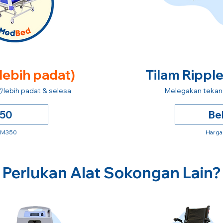
 lebih padat)
Tilam Rippl
)
lebih padat & selesa
Melegakan tekana
250
Be
 RM350
Harga
Perlukan Alat Sokongan Lain?