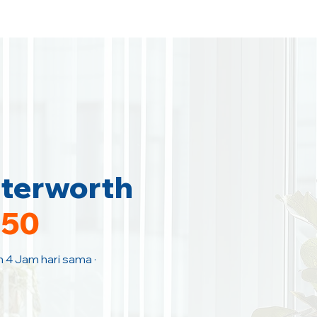
tterworth
150
n 4 Jam hari sama ·