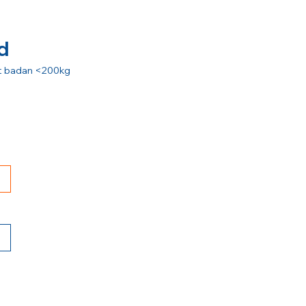
d
rat badan <200kg