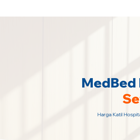
Sewa Katil Hospital 24 Jam Paling M
MedBed K
Se
Harga Katil Hospit