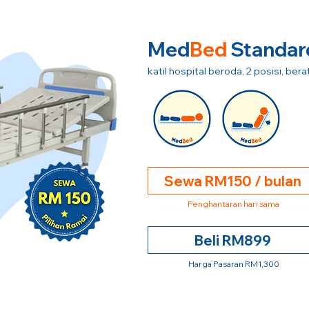
Med
Bed
Standar
katil hospital beroda, 2 posisi, be
Sewa RM150 / bulan
Penghantaran hari sama
Beli RM899
Harga Pasaran RM1,300