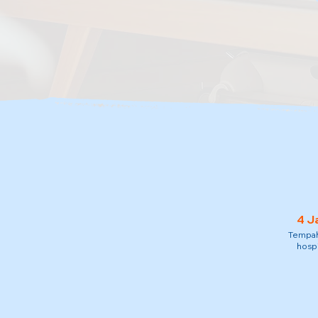
4 J
Tempah 
hospi