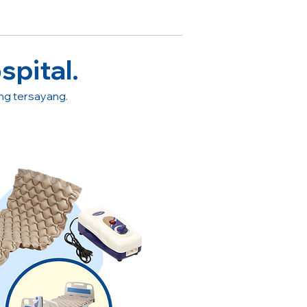
spital.
ang tersayang.