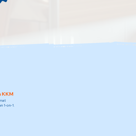
h KKM
amat
n 1-on-1.