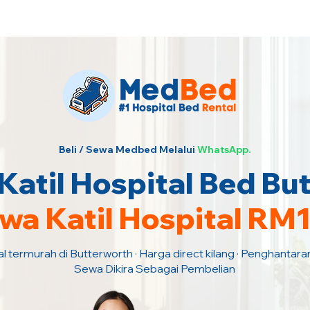
urah · Hubungi Kami Sekarang!
Beli / Sewa Medbed Melalui
WhatsApp.
atil Hospital Bed Bu
wa Katil Hospital RM
al termurah di Butterworth · Harga direct kilang · Penghantara
Sewa Dikira Sebagai Pembelian