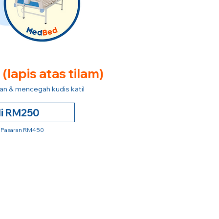
e
(lapis atas tilam)
n & mencegah kudis katil
li RM250
 Pasaran RM450