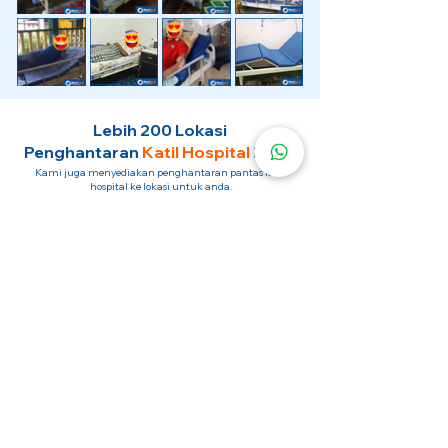
Lebih 200 Lokasi
Penghantaran
Katil Hospital
Kami.
Kami juga menyediakan penghantaran pantas katil
hospital ke lokasi untuk anda.
Kuala Lumpur
Mont Kiara
Pudu
Segambut
Sentul
Setapak
Setiawangsa
Sri Hartamas
Sri Petaling
Sungai Besi
Taman Desa
Taman Melawati
Taman Tun Dr Ismail (TTDI)
Titiwangsa
Wangsa Maju
Ampang Hilir
Bandar Sri Permaisuri
Bangsar
Bangsar South
Bukit Bintang
Bukit Damansara
Bukit Jalil
Cheras