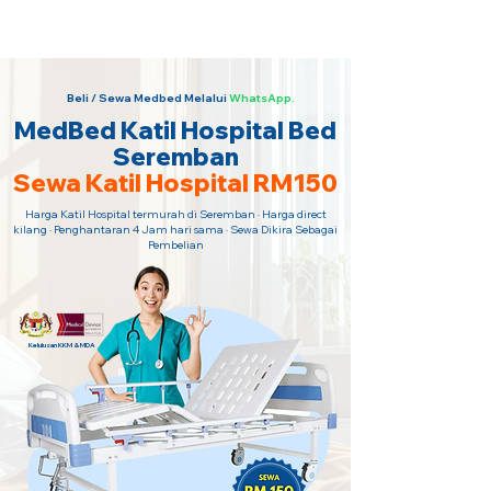
Sewa Katil Hospital 24 Jam Paling
Murah · Hubungi Kami Sekarang!
Beli / Sewa Medbed Melalui
WhatsApp.
MedBed Katil Hospital Bed
Seremban
Sewa Katil Hospital RM150
Harga Katil Hospital termurah di Seremban · Harga direct
kilang · Penghantaran 4 Jam hari sama · Sewa Dikira Sebagai
Pembelian
Kelulusan KKM & MDA