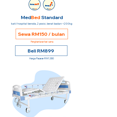
Med
Bed
Standard
katil hospital beroda, 2 posisi, berat badan <200kg
Sewa RM150 / bulan
Penghantaran hari sama
Beli RM899
Harga Pasaran RM1,300