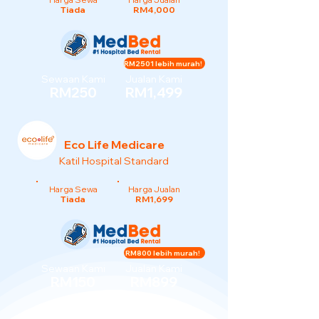
Tiada
RM4,000
RM2501 lebih murah!
Sewaan Kami
Jualan Kami
RM250
RM1,499
Eco Life Medicare
Katil Hospital Standard
Harga Sewa
Harga Jualan
Tiada
RM1,699
RM800 lebih murah!
Sewaan Kami
Jualan Kami
RM150
RM899