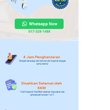
Whatsapp Now
017-329 1488
4 Jam Penghantaran
Tempah sekarang dan terima katil hospital dengan
serta-merta!
Disahkan Selamat oleh
KKM
Katil hospital MedBed selamat digunakan dan
jaminan pertukaran 1-on-1.