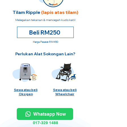
Tilam Ripple
(lapis atas tilam)
Melegakan tekanan & mencegah kudis katil
Beli RM250
Harga Pasaran RM450
Perlukan Alat Sokongan Lain?
Sewa atau beli
Sewa atau beli
Oksigen
Wheelchair
Whatsapp Now
017-329 1488