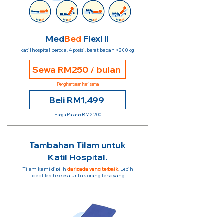
Med
Bed
Flexi II
katil hospital beroda, 4 posisi, berat badan <200kg
Sewa RM250 / bulan
Penghantaran hari sama
Beli RM1,499
Harga Pasaran RM2,200
Tambahan Tilam untuk
Katil Hospital.
Tilam kami dipilih
daripada yang terbaik
.
Lebih
padat lebih selesa untuk orang tersayang.