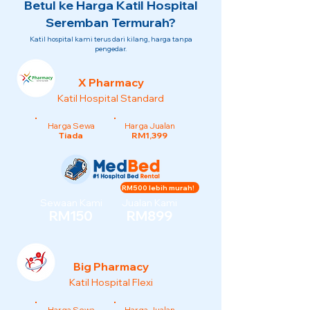
Betul ke Harga Katil Hospital
Seremban Termurah?
Katil hospital kami terus dari kilang, harga tanpa
pengedar.
X Pharmacy
Katil Hospital Standard
Harga Sewa
Harga Jualan
Tiada
RM1,399
RM500 lebih murah!
Sewaan Kami
Jualan Kami
RM150
RM899
Big Pharmacy
Katil Hospital Flexi
Harga Sewa
Harga Jualan