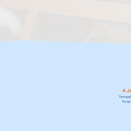
4 J
Tempah 
hospi