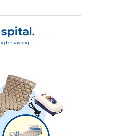
spital.
ang tersayang.