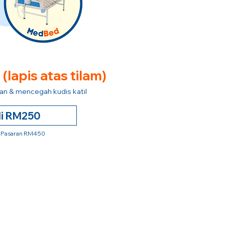
e
(lapis atas tilam)
n & mencegah kudis katil
li RM250
 Pasaran RM450