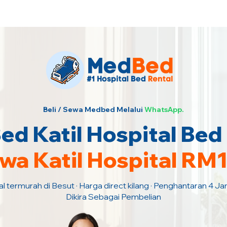
urah · Hubungi Kami Sekarang!
Beli / Sewa Medbed Melalui
WhatsApp.
d Katil Hospital Bed
wa Katil Hospital RM
al termurah di Besut · Harga direct kilang · Penghantaran 4 J
Dikira Sebagai Pembelian