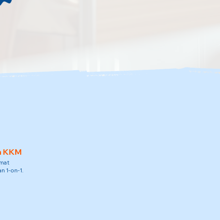
h KKM
amat
n 1-on-1.