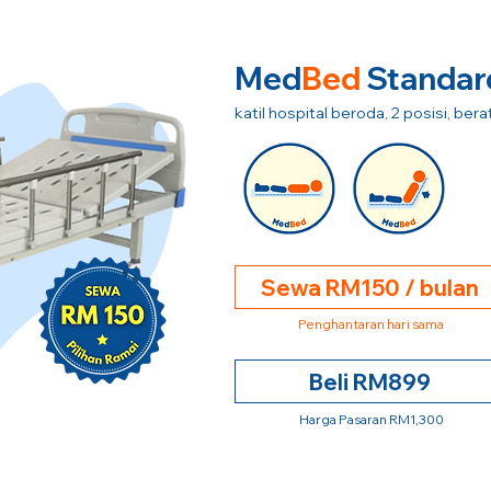
Med
Bed
Standar
katil hospital beroda, 2 posisi, be
Sewa RM150 / bulan
Penghantaran hari sama
Beli RM899
Harga Pasaran RM1,300