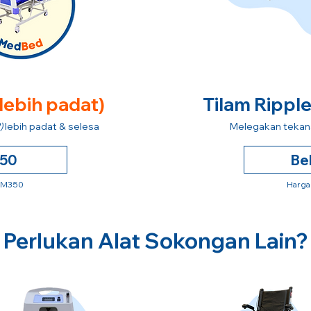
 lebih padat)
Tilam Rippl
)
lebih padat & selesa
Melegakan tekana
250
Be
 RM350
Harga
Perlukan Alat Sokongan Lain?