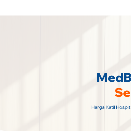
Sewa Katil Hospital 24 Jam Paling M
MedBe
Se
Harga Katil Hospit