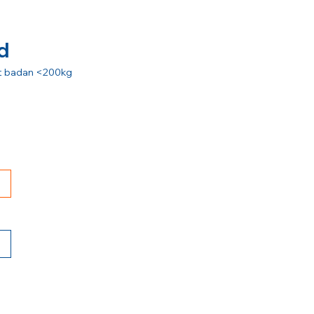
d
rat badan <200kg