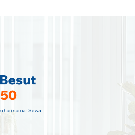
 Besut
150
am hari sama · Sewa