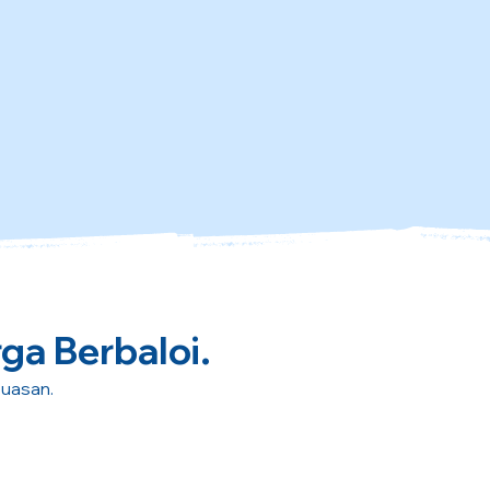
rga Berbaloi.
puasan.