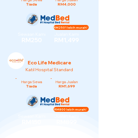
Tiada
RM4,000
RM2501 lebih murah!
Sewaan Kami
Jualan Kami
RM250
RM1,499
Eco Life Medicare
Katil Hospital Standard
Harga Sewa
Harga Jualan
Tiada
RM1,699
RM800 lebih murah!
Sewaan Kami
Jualan Kami
RM150
RM899