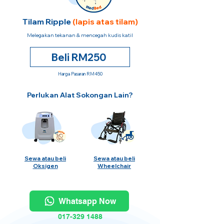
Tilam Ripple
(lapis atas tilam)
Melegakan tekanan & mencegah kudis katil
Beli RM250
Harga Pasaran RM450
Perlukan Alat Sokongan Lain?
Sewa atau beli
Sewa atau beli
Oksigen
Wheelchair
Whatsapp Now
017-329 1488