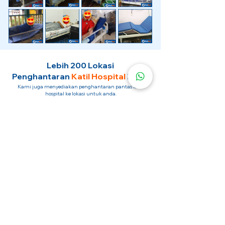
Lebih 200 Lokasi
Penghantaran
Katil Hospital
Kami.
Kami juga menyediakan penghantaran pantas katil
hospital ke lokasi untuk anda.
Kuala Lumpur
Mont Kiara
Pudu
Segambut
Sentul
Setapak
Setiawangsa
Sri Hartamas
Sri Petaling
Sungai Besi
Taman Desa
Taman Melawati
Taman Tun Dr Ismail (TTDI)
Titiwangsa
Wangsa Maju
Ampang Hilir
Bandar Sri Permaisuri
Bangsar
Bangsar South
Bukit Bintang
Bukit Damansara
Bukit Jalil
Cheras