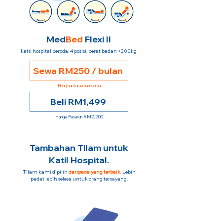
Med
Bed
Flexi II
katil hospital beroda, 4 posisi, berat badan <200kg
Sewa RM250 / bulan
Penghantaran hari sama
Beli RM1,499
Harga Pasaran RM2,200
Tambahan Tilam untuk
Katil Hospital.
Tilam kami dipilih
daripada yang terbaik
.
Lebih
padat lebih selesa untuk orang tersayang.