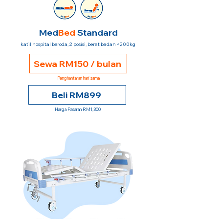
Med
Bed
Standard
katil hospital beroda, 2 posisi, berat badan <200kg
Sewa RM150 / bulan
Penghantaran hari sama
Beli RM899
Harga Pasaran RM1,300