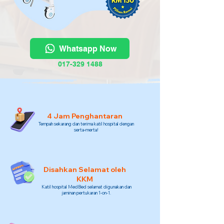
Whatsapp Now
017-329 1488
4 Jam Penghantaran
Tempah sekarang dan terima katil hospital dengan
serta-merta!
Disahkan Selamat oleh
KKM
Katil hospital MedBed selamat digunakan dan
jaminan pertukaran 1-on-1.