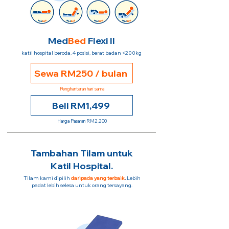
Med
Bed
Flexi II
katil hospital beroda, 4 posisi, berat badan <200kg
Sewa RM250 / bulan
Penghantaran hari sama
Beli RM1,499
Harga Pasaran RM2,200
Tambahan Tilam untuk
Katil Hospital.
Tilam kami dipilih
daripada yang terbaik
.
Lebih
padat lebih selesa untuk orang tersayang.