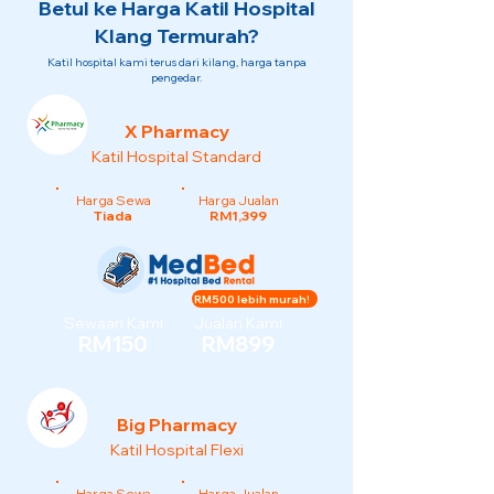
Betul ke Harga Katil Hospital
Klang Termurah?
Katil hospital kami terus dari kilang, harga tanpa
pengedar.
X Pharmacy
Katil Hospital Standard
Harga Sewa
Harga Jualan
Tiada
RM1,399
RM500 lebih murah!
Sewaan Kami
Jualan Kami
RM150
RM899
Big Pharmacy
Katil Hospital Flexi
Harga Sewa
Harga Jualan