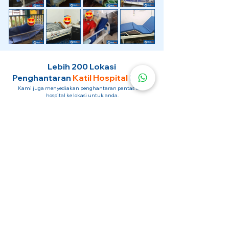
Lebih 200 Lokasi
Penghantaran
Katil Hospital
Kami.
Kami juga menyediakan penghantaran pantas katil
hospital ke lokasi untuk anda.
Kuala Lumpur
Mont Kiara
Pudu
Segambut
Sentul
Setapak
Setiawangsa
Sri Hartamas
Sri Petaling
Sungai Besi
Taman Desa
Taman Melawati
Taman Tun Dr Ismail (TTDI)
Titiwangsa
Wangsa Maju
Ampang Hilir
Bandar Sri Permaisuri
Bangsar
Bangsar South
Bukit Bintang
Bukit Damansara
Bukit Jalil
Cheras