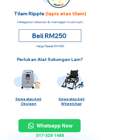
Tilam Ripple
(lapis atas tilam)
Melegakan tekanan & mencegah kudis katil
Beli RM250
Harga Pasaran RM450
Perlukan Alat Sokongan Lain?
Sewa atau beli
Sewa atau beli
Oksigen
Wheelchair
Whatsapp Now
017-329 1488