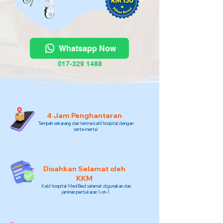
Whatsapp Now
017-329 1488
4 Jam Penghantaran
Tempah sekarang dan terima katil hospital dengan
serta-merta!
Disahkan Selamat oleh
KKM
Katil hospital MedBed selamat digunakan dan
jaminan pertukaran 1-on-1.