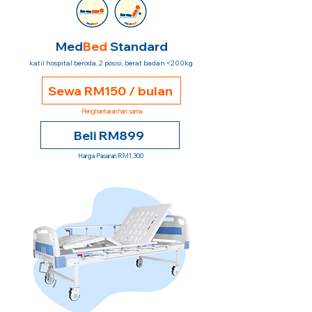
Med
Bed
Standard
katil hospital beroda, 2 posisi, berat badan <200kg
Sewa RM150 / bulan
Penghantaran hari sama
Beli RM899
Harga Pasaran RM1,300