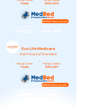
Tiada
RM4,000
RM2501 lebih murah!
Sewaan Kami
Jualan Kami
RM250
RM1,499
Eco Life Medicare
Katil Hospital Standard
Harga Sewa
Harga Jualan
Tiada
RM1,699
RM800 lebih murah!
Sewaan Kami
Jualan Kami
RM150
RM899