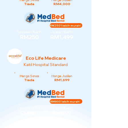
Tiada
RM4,000
RM2501 lebih murah!
Sewaan Kami
Jualan Kami
RM250
RM1,499
Eco Life Medicare
Katil Hospital Standard
Harga Sewa
Harga Jualan
Tiada
RM1,699
RM800 lebih murah!
Sewaan Kami
Jualan Kami
RM150
RM899