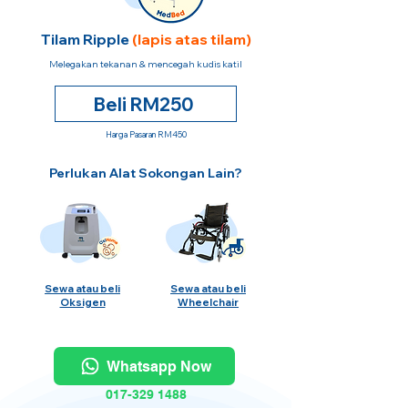
Tilam Ripple
(lapis atas tilam)
Melegakan tekanan & mencegah kudis katil
Beli RM250
Harga Pasaran RM450
Perlukan Alat Sokongan Lain?
Sewa atau beli
Sewa atau beli
Oksigen
Wheelchair
Whatsapp Now
017-329 1488