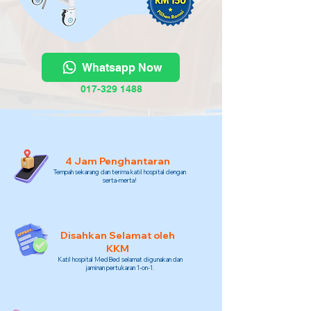
Whatsapp Now
017-329 1488
4 Jam Penghantaran
Tempah sekarang dan terima katil hospital dengan
serta-merta!
Disahkan Selamat oleh
KKM
Katil hospital MedBed selamat digunakan dan
jaminan pertukaran 1-on-1.