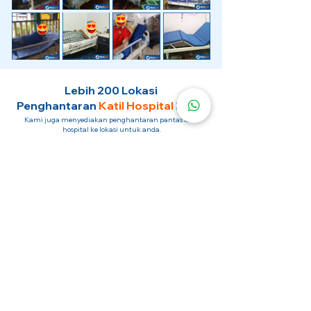
Lebih 200 Lokasi
Penghantaran
Katil Hospital
Kami.
Kami juga menyediakan penghantaran pantas katil
hospital ke lokasi untuk anda.
Kuala Lumpur
Mont Kiara
Pudu
Segambut
Sentul
Setapak
Setiawangsa
Sri Hartamas
Sri Petaling
Sungai Besi
Taman Desa
Taman Melawati
Taman Tun Dr Ismail (TTDI)
Titiwangsa
Wangsa Maju
Ampang Hilir
Bandar Sri Permaisuri
Bangsar
Bangsar South
Bukit Bintang
Bukit Damansara
Bukit Jalil
Cheras