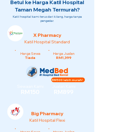
Betul ke Harga Katil Hospital
Taman Megah Termurah?
Katil hospital kami terus dari kilang, harga tanpa
pengedar.
X Pharmacy
Katil Hospital Standard
Harga Sewa
Harga Jualan
Tiada
RM1,399
RM500 lebih murah!
Sewaan Kami
Jualan Kami
RM150
RM899
Big Pharmacy
Katil Hospital Flexi
Harga Sewa
Harga Jualan