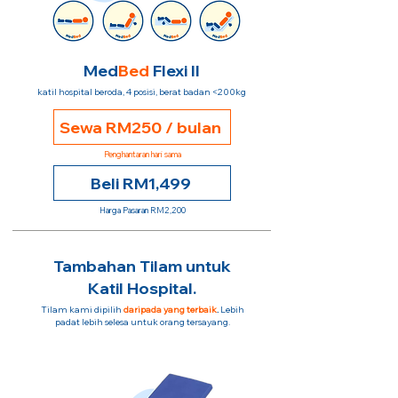
Med
Bed
Flexi II
katil hospital beroda, 4 posisi, berat badan <200kg
Sewa RM250 / bulan
Penghantaran hari sama
Beli RM1,499
Harga Pasaran RM2,200
Tambahan Tilam untuk
Katil Hospital.
Tilam kami dipilih
daripada yang terbaik
.
Lebih
padat lebih selesa untuk orang tersayang.