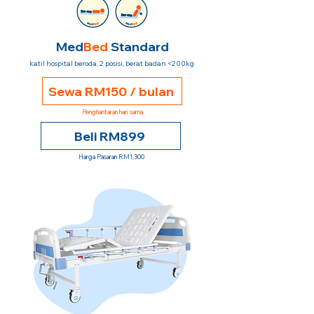
Med
Bed
Standard
katil hospital beroda, 2 posisi, berat badan <200kg
Sewa RM150 / bulan
Penghantaran hari sama
Beli RM899
Harga Pasaran RM1,300