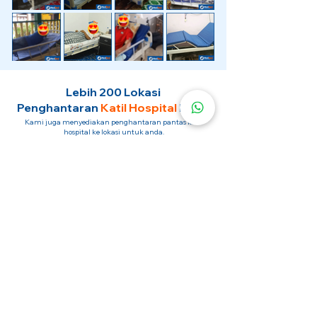
Lebih 200 Lokasi
Penghantaran
Katil Hospital
Kami.
Kami juga menyediakan penghantaran pantas katil
hospital ke lokasi untuk anda.
Kuala Lumpur
Mont Kiara
Pudu
Segambut
Sentul
Setapak
Setiawangsa
Sri Hartamas
Sri Petaling
Sungai Besi
Taman Desa
Taman Melawati
Taman Tun Dr Ismail (TTDI)
Titiwangsa
Wangsa Maju
Ampang Hilir
Bandar Sri Permaisuri
Bangsar
Bangsar South
Bukit Bintang
Bukit Damansara
Bukit Jalil
Cheras