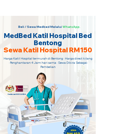
Sewa Katil Hospital 24 Jam Paling
Murah · Hubungi Kami Sekarang!
Beli / Sewa Medbed Melalui
WhatsApp.
MedBed Katil Hospital Bed
Bentong
Sewa Katil Hospital RM150
Harga Katil Hospital termurah di Bentong · Harga direct kilang
· Penghantaran 4 Jam hari sama · Sewa Dikira Sebagai
Pembelian
Kelulusan KKM & MDA