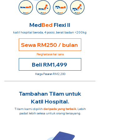
Med
Bed
Flexi II
katil hospital beroda, 4 posisi, berat badan <200kg
Sewa RM250 / bulan
Penghantaran hari sama
Beli RM1,499
Harga Pasaran RM2,200
Tambahan Tilam untuk
Katil Hospital.
Tilam kami dipilih
daripada yang terbaik
.
Lebih
padat lebih selesa untuk orang tersayang.