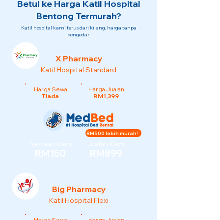
Betul ke Harga Katil Hospital
Bentong Termurah?
Katil hospital kami terus dari kilang, harga tanpa
pengedar.
X Pharmacy
Katil Hospital Standard
Harga Sewa
Harga Jualan
Tiada
RM1,399
RM500 lebih murah!
Sewaan Kami
Jualan Kami
RM150
RM899
Big Pharmacy
Katil Hospital Flexi
Harga Sewa
Harga Jualan