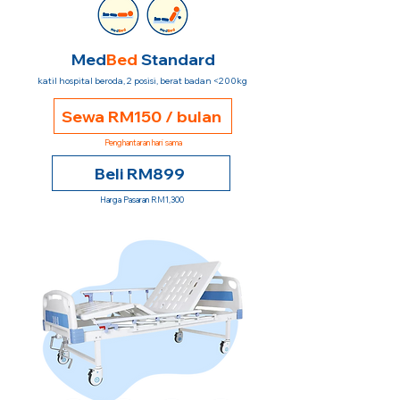
Med
Bed
Standard
katil hospital beroda, 2 posisi, berat badan <200kg
Sewa RM150 / bulan
Penghantaran hari sama
Beli RM899
Harga Pasaran RM1,300