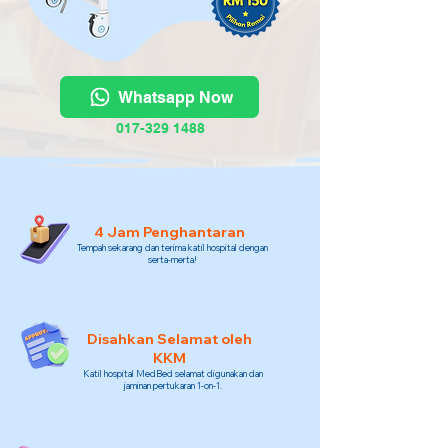
Whatsapp Now
017-329 1488
4 Jam Penghantaran
Tempah sekarang dan terima katil hospital dengan
serta-merta!
Disahkan Selamat oleh
KKM
Katil hospital MedBed selamat digunakan dan
jaminan pertukaran 1-on-1.