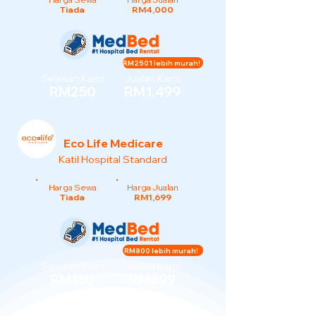
Tiada
RM4,000
RM2501 lebih murah!
Sewaan Kami
Jualan Kami
RM250
RM1,499
Eco Life Medicare
Katil Hospital Standard
Harga Sewa
Harga Jualan
Tiada
RM1,699
RM800 lebih murah!
Sewaan Kami
Jualan Kami
RM150
RM899