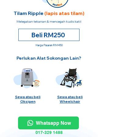
Tilam Ripple
(lapis atas tilam)
Melegakan tekanan & mencegah kudis katil
Beli RM250
Harga Pasaran RM450
Perlukan Alat Sokongan Lain?
Sewa atau beli
Sewa atau beli
Oksigen
Wheelchair
Whatsapp Now
017-329 1488