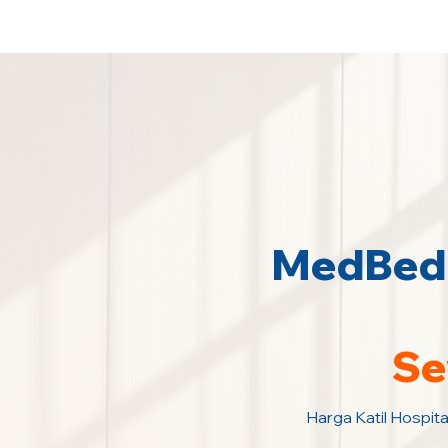
Sewa Katil Hospital 24 Jam Paling M
MedBed 
Se
Harga Katil Hospita