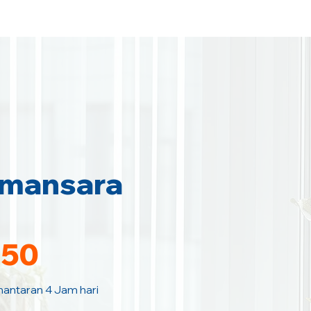
amansara
150
hantaran 4 Jam hari