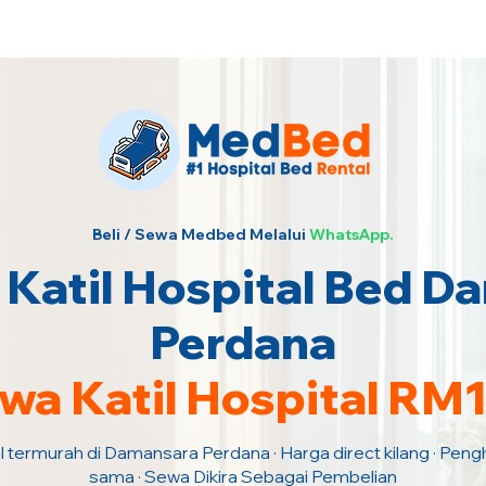
urah · Hubungi Kami Sekarang!
Beli / Sewa Medbed Melalui
WhatsApp.
Katil Hospital Bed D
Perdana
wa Katil Hospital RM
l termurah di Damansara Perdana · Harga direct kilang · Peng
sama · Sewa Dikira Sebagai Pembelian