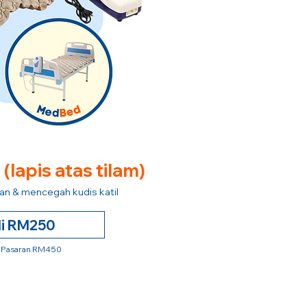
e
(lapis atas tilam)
n & mencegah kudis katil
li RM250
 Pasaran RM450