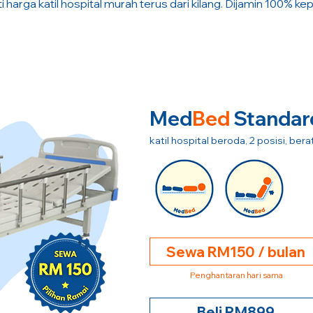
i harga katil hospital murah terus dari kilang. Dijamin 100% ke
Med
Bed
Standar
katil hospital beroda, 2 posisi, be
Sewa RM150 / bulan
Penghantaran hari sama
Beli RM899