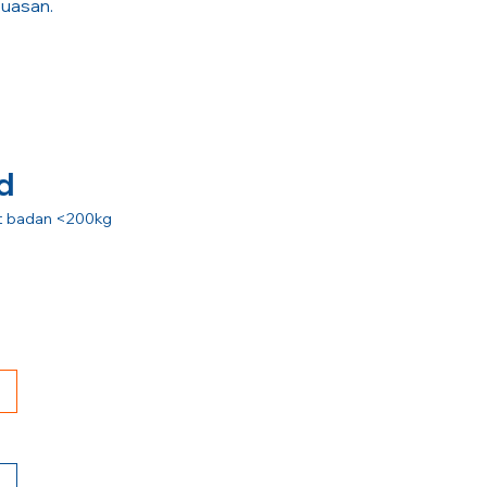
puasan.
d
rat badan <200kg