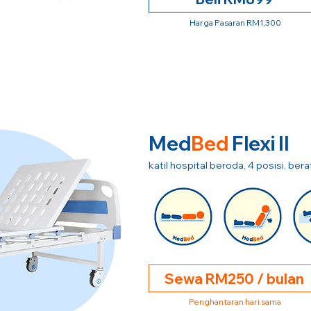
Harga Pasaran RM1,300
Med
Bed
Flexi II
katil hospital beroda, 4 posisi, be
Sewa RM250 / bulan
Penghantaran hari sama