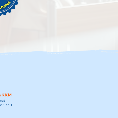
h KKM
amat
n 1-on-1.