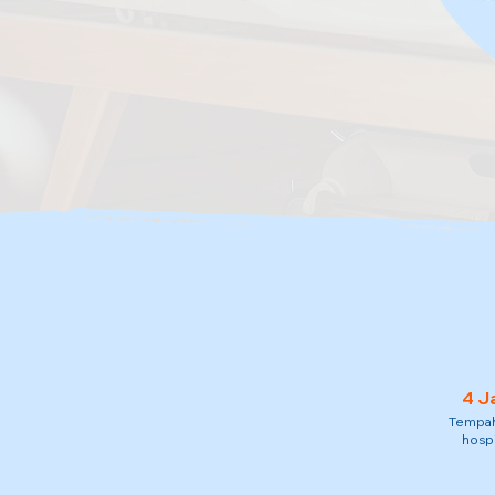
4 J
Tempah 
hospi