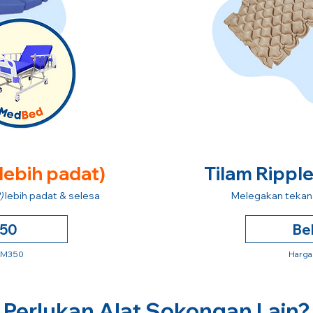
 lebih padat)
Tilam Rippl
)
lebih padat & selesa
Melegakan tekana
250
Be
 RM350
Harga
Perlukan Alat Sokongan Lain?