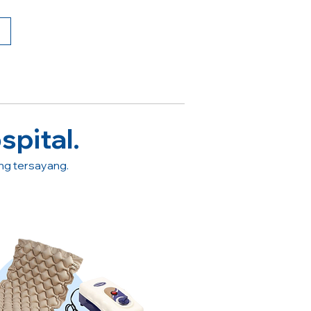
spital.
ang tersayang.