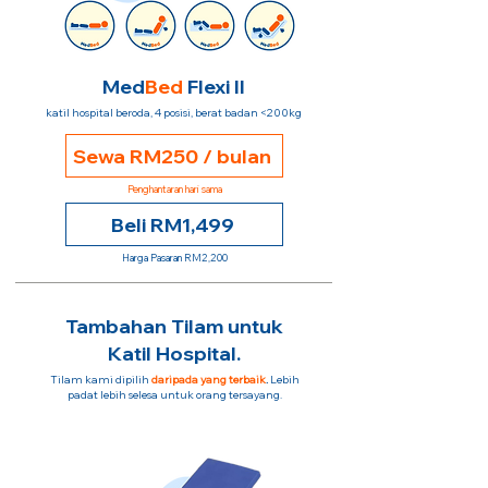
Med
Bed
Flexi II
katil hospital beroda, 4 posisi, berat badan <200kg
Sewa RM250 / bulan
Penghantaran hari sama
Beli RM1,499
Harga Pasaran RM2,200
Tambahan Tilam untuk
Katil Hospital.
Tilam kami dipilih
daripada yang terbaik
.
Lebih
padat lebih selesa untuk orang tersayang.