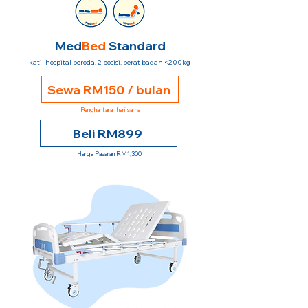
Med
Bed
Standard
katil hospital beroda, 2 posisi, berat badan <200kg
Sewa RM150 / bulan
Penghantaran hari sama
Beli RM899
Harga Pasaran RM1,300