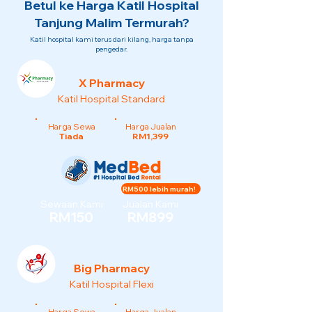
Betul ke Harga Katil Hospital
Tanjung Malim Termurah?
Katil hospital kami terus dari kilang, harga tanpa
pengedar.
X Pharmacy
Katil Hospital Standard
Harga Sewa
Harga Jualan
Tiada
RM1,399
RM500 lebih murah!
Sewaan Kami
Jualan Kami
RM150
RM899
Big Pharmacy
Katil Hospital Flexi
Harga Sewa
Harga Jualan