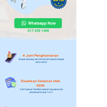
Whatsapp Now
017-329 1488
4 Jam Penghantaran
Tempah sekarang dan terima katil hospital dengan
serta-merta!
Disahkan Selamat oleh
KKM
Katil hospital MedBed selamat digunakan dan
jaminan pertukaran 1-on-1.