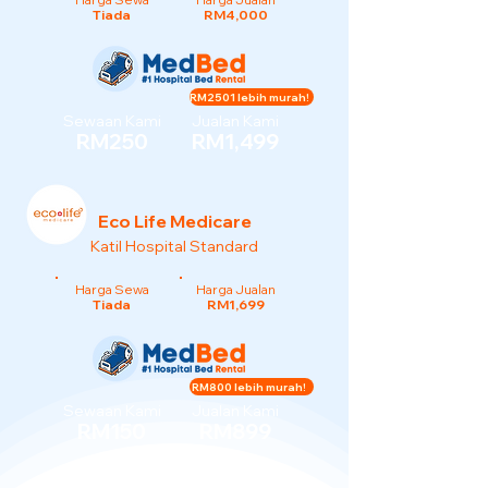
Tiada
RM4,000
RM2501 lebih murah!
Sewaan Kami
Jualan Kami
RM250
RM1,499
Eco Life Medicare
Katil Hospital Standard
Harga Sewa
Harga Jualan
Tiada
RM1,699
RM800 lebih murah!
Sewaan Kami
Jualan Kami
RM150
RM899