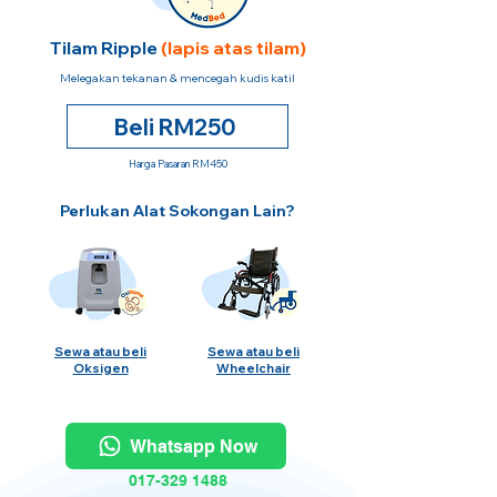
Tilam Ripple
(lapis atas tilam)
Melegakan tekanan & mencegah kudis katil
Beli RM250
Harga Pasaran RM450
Perlukan Alat Sokongan Lain?
Sewa atau beli
Sewa atau beli
Oksigen
Wheelchair
Whatsapp Now
017-329 1488