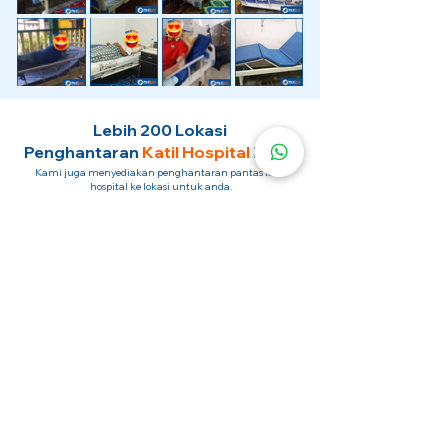
Lebih 200 Lokasi
Penghantaran
Katil Hospital
Kami.
Kami juga menyediakan penghantaran pantas katil
hospital ke lokasi untuk anda.
Kuala Lumpur
Mont Kiara
Pudu
Segambut
Sentul
Setapak
Setiawangsa
Sri Hartamas
Sri Petaling
Sungai Besi
Taman Desa
Taman Melawati
Taman Tun Dr Ismail (TTDI)
Titiwangsa
Wangsa Maju
Ampang Hilir
Bandar Sri Permaisuri
Bangsar
Bangsar South
Bukit Bintang
Bukit Damansara
Bukit Jalil
Cheras