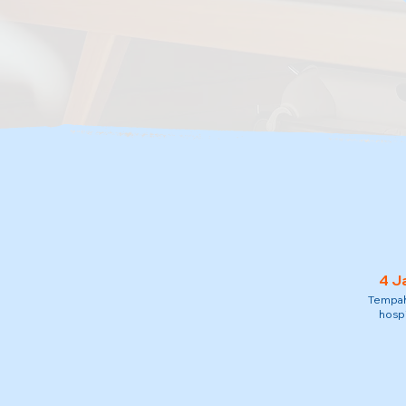
4 J
Tempah 
hospi