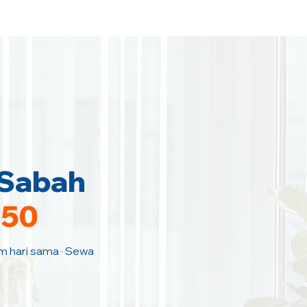
 Sabah
150
am hari sama · Sewa