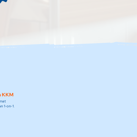
h KKM
amat
n 1-on-1.