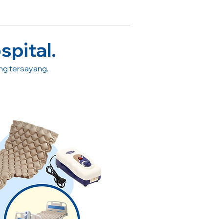
spital.
ang tersayang.