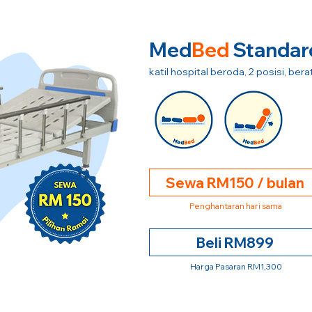
Med
Bed
Standar
katil hospital beroda, 2 posisi, be
Sewa RM150 / bulan
Penghantaran hari sama
Beli RM899
Harga Pasaran RM1,300