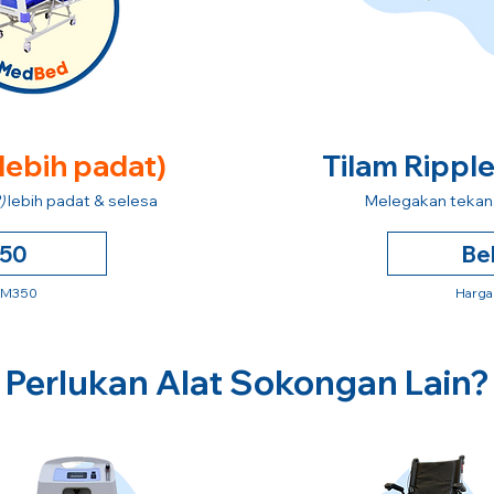
 lebih padat)
Tilam Rippl
)
lebih padat & selesa
Melegakan tekana
250
Be
 RM350
Harga
Perlukan Alat Sokongan Lain?