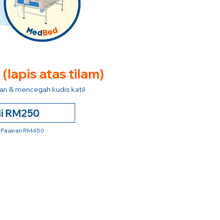
e
(lapis atas tilam)
n & mencegah kudis katil
li RM250
 Pasaran RM450