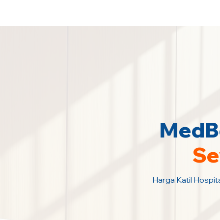
Sewa Katil Hospital 24 Jam Paling M
MedBe
Se
Harga Katil Hospit