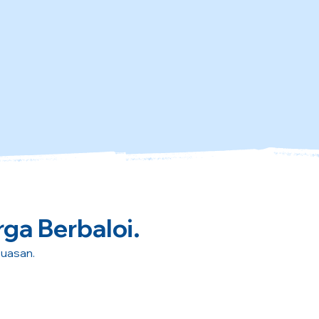
rga Berbaloi.
puasan.