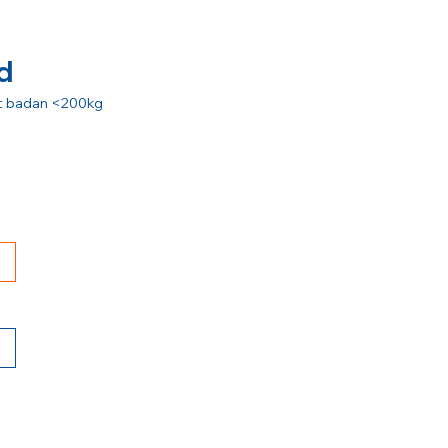
d
rat badan <200kg