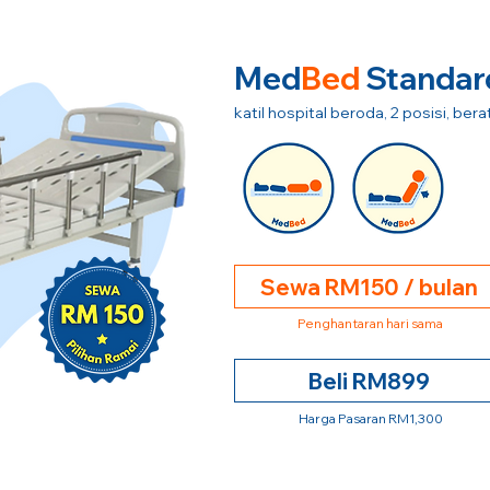
Med
Bed
Standar
katil hospital beroda, 2 posisi, be
Sewa RM150 / bulan
Penghantaran hari sama
Beli RM899
Harga Pasaran RM1,300