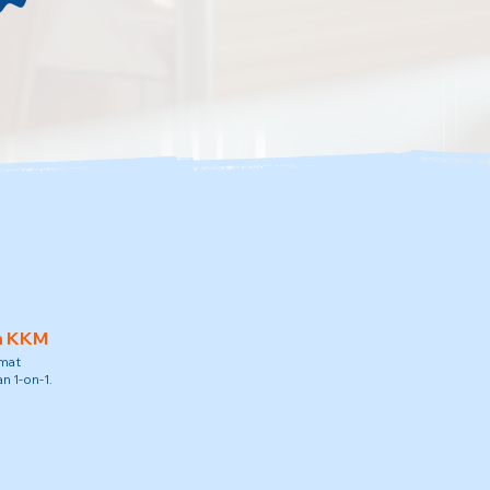
h KKM
amat
n 1-on-1.