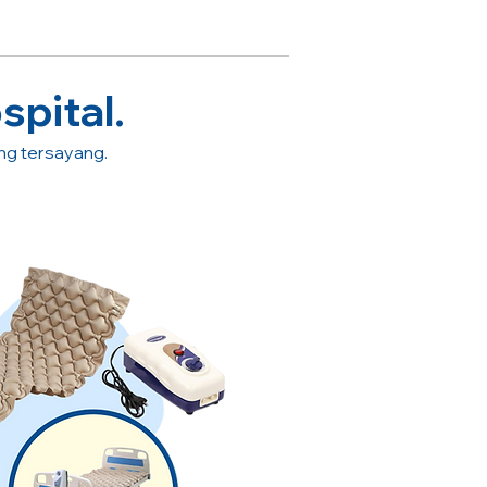
spital.
ang tersayang.