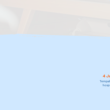
4 J
Tempah 
hospi