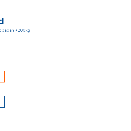
d
rat badan <200kg