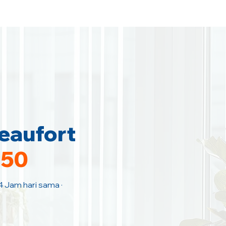
eaufort
150
 4 Jam hari sama ·