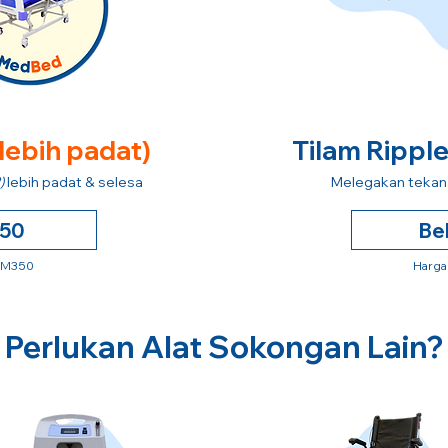
 lebih padat)
Tilam Rippl
)
lebih padat & selesa
Melegakan tekana
250
Be
 RM350
Harga
Perlukan Alat Sokongan Lain?