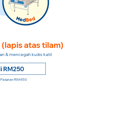
e
(lapis atas tilam)
n & mencegah kudis katil
li RM250
 Pasaran RM450