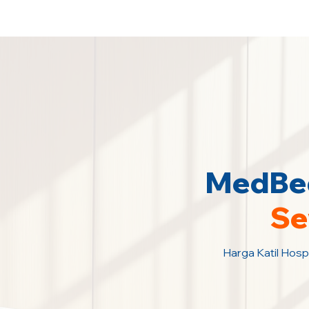
Sewa Katil Hospital 24 Jam Paling M
MedBed
Se
Harga Katil Hospi