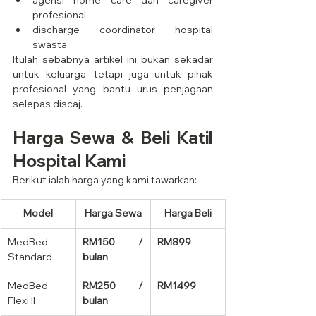
agensi home care dan caregiver 
profesional
discharge coordinator hospital 
swasta
Itulah sebabnya artikel ini bukan sekadar 
untuk keluarga, tetapi juga untuk pihak 
profesional yang bantu urus penjagaan 
selepas discaj.
Harga Sewa & Beli Katil 
Hospital Kami
Berikut ialah harga yang kami tawarkan:
Model
Harga Sewa
Harga Beli
MedBed 
RM150 / 
RM899
Standard
bulan
MedBed 
RM250 / 
RM1499
Flexi II
bulan