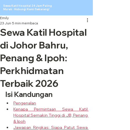
Sewa Katil Hospital 24 Jam Paling
Murah · Hubungi Kami Sekarang!
Emily
23 Jun
5 min membaca
Sewa Katil Hospital
di Johor Bahru,
Penang & Ipoh:
Perkhidmatan
Terbaik 2026
Isi Kandungan
Pengenalan
Kenapa Permintaan Sewa Katil 
Hospital Semakin Tinggi di JB, Penang 
& Ipoh
Jawapan Ringkas: Siapa Patut Sewa 