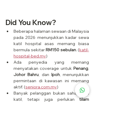
Did You Know?
Beberapa halaman sewaan di Malaysia 
pada 2026 menunjukkan kadar sewa 
katil hospital asas memang biasa 
bermula sekitar 
RM150 sebulan
. (
katil-
hospital-bed.my
)
Ada penyedia yang memang 
menyatakan coverage untuk 
Penang
, 
Johor Bahru
, dan 
Ipoh
, menunjukkan 
permintaan di kawasan ini memang 
aktif. (
seniora.com.my
)
Banyak pelanggan bukan sahaja cari 
katil, tetapi juga perlukan 
tilam 
tambahan
 dan setup yang sesuai 
untuk penjagaan di rumah. 
(
katilhospital.my
)