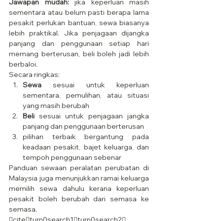
Jawapan mudah:
 jika keperluan masih 
sementara atau belum pasti berapa lama 
pesakit perlukan bantuan, sewa biasanya 
lebih praktikal. Jika penjagaan dijangka 
panjang dan penggunaan setiap hari 
memang berterusan, beli boleh jadi lebih 
berbaloi.
Secara ringkas:
Sewa
 sesuai untuk keperluan 
sementara, pemulihan, atau situasi 
yang masih berubah
Beli
 sesuai untuk penjagaan jangka 
panjang dan penggunaan berterusan
pilihan terbaik bergantung pada 
keadaan pesakit, bajet keluarga, dan 
tempoh penggunaan sebenar
Panduan sewaan peralatan perubatan di 
Malaysia juga menunjukkan ramai keluarga 
memilih sewa dahulu kerana keperluan 
pesakit boleh berubah dari semasa ke 
semasa. 
citeturn0search1turn0search2