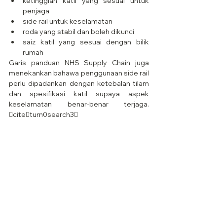
ketinggian katil yang sesuai untuk 
penjaga
side rail untuk keselamatan
roda yang stabil dan boleh dikunci
saiz katil yang sesuai dengan bilik 
rumah
Garis panduan NHS Supply Chain juga 
menekankan bahawa penggunaan side rail 
perlu dipadankan dengan ketebalan tilam 
dan spesifikasi katil supaya aspek 
keselamatan benar-benar terjaga. 
citeturn0search3