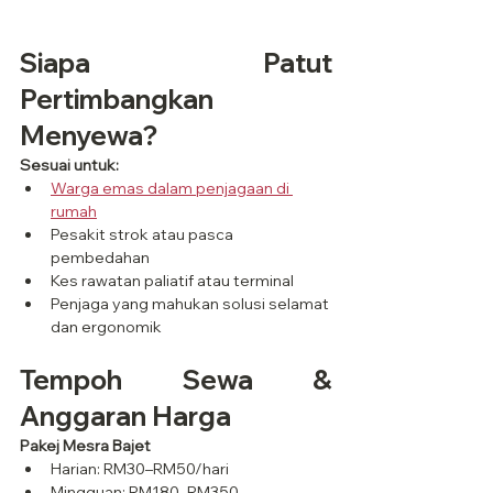
Siapa Patut 
Pertimbangkan 
Menyewa?
Sesuai untuk:
Warga emas dalam penjagaan di 
rumah
Pesakit strok atau pasca 
pembedahan
Kes rawatan paliatif atau terminal
Penjaga yang mahukan solusi selamat 
dan ergonomik
Tempoh Sewa & 
Anggaran Harga
Pakej Mesra Bajet
Harian: RM30–RM50/hari
Mingguan: RM180–RM350