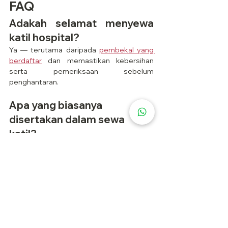
FAQ
Adakah selamat menyewa 
katil hospital?
Ya — terutama daripada 
pembekal yang 
berdaftar
 dan memastikan kebersihan 
serta pemeriksaan sebelum 
penghantaran.
Apa yang biasanya 
disertakan dalam sewa 
katil?
Katil, tilam, penghantaran dan 
pemasangan. Aksesori seperti tiang IV 
biasanya adalah pilihan tambahan.
Berapa lama saya boleh 
sewa?
Tempoh boleh bermula dari 1 hari hingga 
beberapa bulan, mengikut keperluan anda.