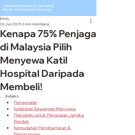
Sewa Katil Hospital 24 Jam Paling
Murah · Hubungi Kami Sekarang!
Emily
26 Jun 2025
2 min membaca
Kenapa 75% Penjaga
di Malaysia Pilih
Menyewa Katil
Hospital Daripada
Membeli!
Indeks
Pengenalan
Kelebihan Kewangan Menyewa
Fleksibiliti untuk Penjagaan Jangka 
Pendek
Kemudahan Penghantaran & 
Pemasangan