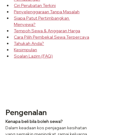
Ciri Perubatan Terkini
Penyelenggaraan Tanpa Masalah
Siapa Patut Pertimbangkan 
Menyewa?
Tempoh Sewa & Anggaran Harga
Cara Pilih Pembekal Sewa Terpercaya
Tahukah Anda?
Kesimpulan
Soalan Lazim (FAQ)
Pengenalan
Kenapa beli bila boleh sewa?
Dalam keadaan kos penjagaan kesihatan 
yang semakin meningkat, ramai keluarga 