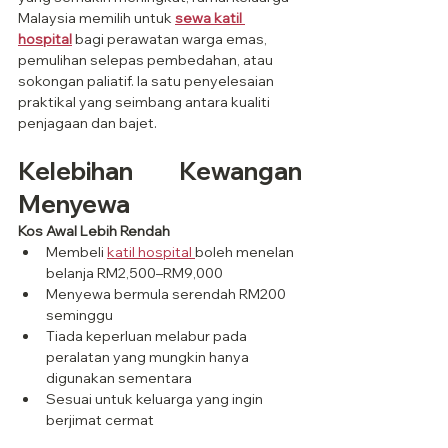
Malaysia memilih untuk 
sewa katil 
hospital
 bagi perawatan warga emas, 
pemulihan selepas pembedahan, atau 
sokongan paliatif. Ia satu penyelesaian 
praktikal yang seimbang antara kualiti 
penjagaan dan bajet.
Kelebihan Kewangan 
Menyewa
Kos Awal Lebih Rendah
Membeli 
katil hospital 
boleh menelan 
belanja RM2,500–RM9,000
Menyewa bermula serendah RM200 
seminggu
Tiada keperluan melabur pada 
peralatan yang mungkin hanya 
digunakan sementara
Sesuai untuk keluarga yang ingin 
berjimat cermat