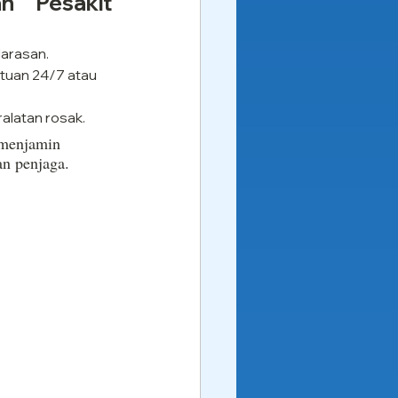
n Pesakit 
larasan.
ntuan 24/7 atau 
ralatan rosak.
 menjamin 
an penjaga.