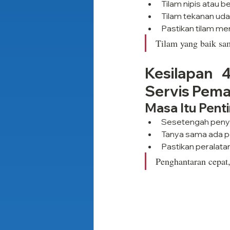
Tilam nipis atau b
Tilam tekanan uda
Pastikan tilam me
Tilam yang baik sama
Kesilapan 
Servis Pem
Masa Itu Pent
Sesetengah penye
Tanya sama ada 
Pastikan peralatan
Penghantaran cepat,