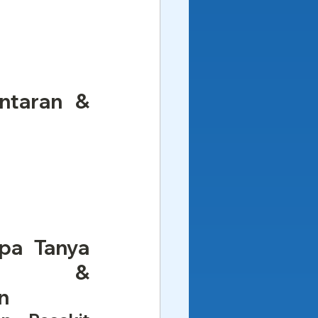
taran & 
pa Tanya 
n & 
n