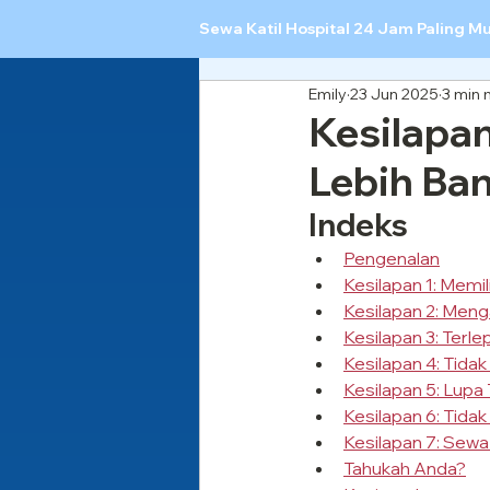
Sewa Katil Hospital 24 Jam Paling M
Emily
23 Jun 2025
3 min
Kesilapan
Lebih Ban
Indeks
Pengenalan
Kesilapan 1: Memil
Kesilapan 2: Meng
Kesilapan 3: Terle
Kesilapan 4: Tid
Kesilapan 5: Lup
Kesilapan 6: Tida
Kesilapan 7: Sew
Tahukah Anda?