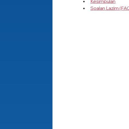
Kesimpulan
Soalan Lazim (FA