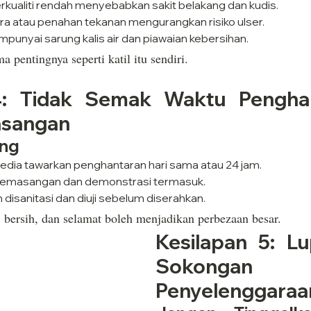
erkualiti rendah menyebabkan sakit belakang dan kudis.
ra atau penahan tekanan mengurangkan risiko ulser.
mpunyai sarung kalis air dan piawaian kebersihan.
 pentingnya seperti katil itu sendiri.
4: Tidak Semak Waktu Penghan
asangan
ing
dia tawarkan penghantaran hari sama atau 24 jam.
pemasangan dan demonstrasi termasuk.
 disanitasi dan diuji sebelum diserahkan.
 bersih, dan selamat boleh menjadikan perbezaan besar.
Kesilapan 5: Lu
Sokonga
Penyelenggaraa