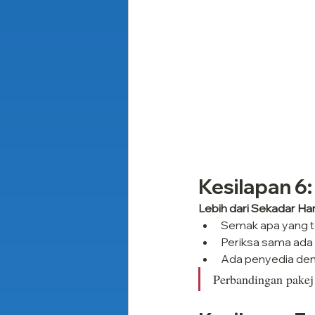
Kesilapan 6
Lebih dari Sekadar Ha
Semak apa yang term
Periksa sama ada
Ada penyedia deng
Perbandingan pakej