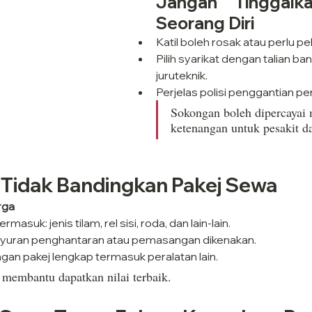
Jangan Tinggalka
Seorang Diri
Katil boleh rosak atau perlu pe
Pilih syarikat dengan talian ba
juruteknik.
Perjelas polisi penggantian pe
Sokongan boleh dipercayai
ketenangan untuk pesakit d
: Tidak Bandingkan Pakej Sewa
rga
asuk: jenis tilam, rel sisi, roda, dan lain-lain.
 yuran penghantaran atau pemasangan dikenakan.
an pakej lengkap termasuk peralatan lain.
 membantu dapatkan nilai terbaik.