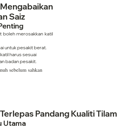
: Mengabaikan 
an Saiz
Penting
t boleh merosakkan katil 
uai untuk pesakit berat.
katil harus sesuai 
dan badan pesakit.
enuh sebelum sahkan 
 Terlepas Pandang Kualiti Tilam
tu Utama