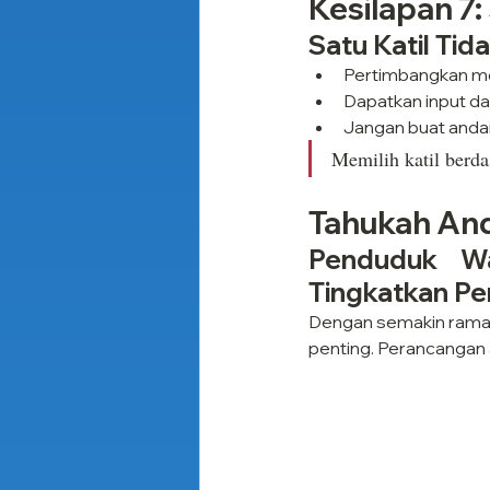
Kesilapan 7
Satu Katil Ti
Pertimbangkan mobi
Dapatkan input da
Jangan buat anda
Memilih katil berda
Tahukah An
Penduduk Wa
Tingkatkan P
Dengan semakin ramai 
penting. Perancangan 