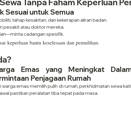
: Sewa Tanpa Faham Keperluan P
dak Sesuai untuk Semua
liti, tahap kesakitan, dan kekerapan aliran badan.
ri pesakit atau doktor mereka.
ian—minta cadangan spesifik.
sar keperluan bantu keselesaan dan pemulihan.
da?
rga Emas yang Meningkat Dalam 
ermintaan Penjagaan Rumah
warga emas memilih pulih di rumah, perkhidmatan sewa katil 
awal pastikan peralatan tiba tepat pada masa.