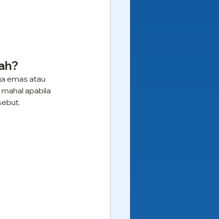
mah?
ga emas atau 
mahal apabila 
sebut.