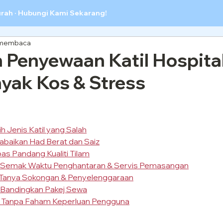
urah · Hubungi Kami Sekarang!
 membaca
 Penyewaan Katil Hospital
yak Kos & Stress
ih Jenis Katil yang Salah
abaikan Had Berat dan Saiz
pas Pandang Kualiti Tilam
ak Semak Waktu Penghantaran & Servis Pemasangan
a Tanya Sokongan & Penyelenggaraan
k Bandingkan Pakej Sewa
a Tanpa Faham Keperluan Pengguna