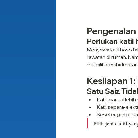
Pengenalan
Perlukan katil
Menyewa katil hospita
rawatan di rumah. Nam
memilih perkhidmatan s
Kesilapan 1:
Satu Saiz Tid
Katil manual lebi
Katil separa-elekt
Sesetengah pesaki
Pilih jenis katil y